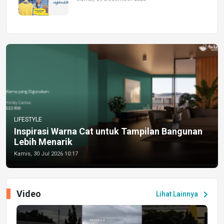
LIFESTYLE
Inspirasi Warna Cat untuk Tampilan Bangunan
Lebih Menarik
Kamis, 30 Jul 2026 10:17
Video
chevron_right
Lihat Lainnya