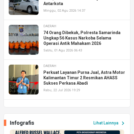
Antarkota
Minggu, 02 Agu 2026 14:37
DAERAH
74 Orang Dibekuk, Polresta Samarinda
Ungkap 56 Kasus Narkoba Selama
Operasi Antik Mahakam 2026
Sabtu, 01 Agu 2026 06:43
DAERAH
Perkuat Layanan Purna Jual, Astra Motor
Kalimantan Timur 2 Resmikan AHASS
Sukses Perkasa Abadi
Rabu, 22 Jul 2026 19:29
DAERAH
UPA PERKASA Universitas Mulawarman
Laksanakan Job Fair Batch II, Hadirkan
Infografis
chevron_right
Lihat Lainnya
Peluang Kerja dan Magang
Jumat, 17 Jul 2026 22:30