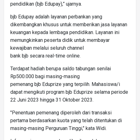
pendidikan (bjb Edupay),” ujarnya.
bjb Edupay adalah layanan perbankan yang
dikembangkan khusus untuk memberikan jasa layanan
keuangan kepada lembaga pendidikan. Layanan ini
memungkinkan peserta didik untuk membayar
kewajiban melalui seluruh channel
bank bjb secara real-time online.
Terdapat hadiah berupa saldo tabungan senilai
Rp500.000 bagi masing-masing
pemenang bjb Eduprize yang terpilih. Mahasiswa/i
dapat mengikuti program bjb Eduprize selama periode
22 Juni 2023 hingga 31 Oktober 2023.
"Penentuan pemenang diperoleh dari transaksi
pertama berdasarkan kuota yang telah ditentukan di
masing-masing Perguruan Tinggi," kata Widi.