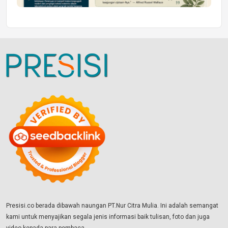
Presisi.co berada dibawah naungan PT.Nur Citra Mulia. Ini adalah semangat
kami untuk menyajikan segala jenis informasi baik tulisan, foto dan juga