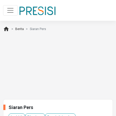
home
Berita
Siaran Pers
Siaran Pers