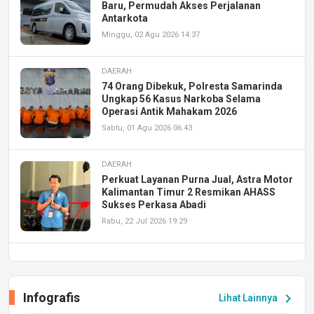
Baru, Permudah Akses Perjalanan
Antarkota
Minggu, 02 Agu 2026 14:37
DAERAH
74 Orang Dibekuk, Polresta Samarinda
Ungkap 56 Kasus Narkoba Selama
Operasi Antik Mahakam 2026
Sabtu, 01 Agu 2026 06:43
DAERAH
Perkuat Layanan Purna Jual, Astra Motor
Kalimantan Timur 2 Resmikan AHASS
Sukses Perkasa Abadi
Rabu, 22 Jul 2026 19:29
DAERAH
UPA PERKASA Universitas Mulawarman
Laksanakan Job Fair Batch II, Hadirkan
Infografis
chevron_right
Lihat Lainnya
Peluang Kerja dan Magang