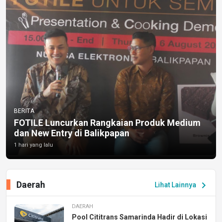
BERITA
FOTILE Luncurkan Rangkaian Produk Medium
dan New Entry di Balikpapan
1 hari yang lalu
Daerah
chevron_right
Lihat Lainnya
DAERAH
Pool Cititrans Samarinda Hadir di Lokasi