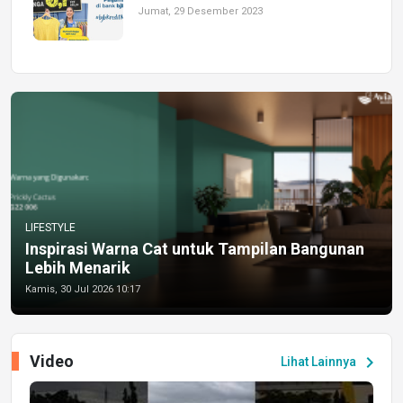
Jumat, 29 Desember 2023
LIFESTYLE
Inspirasi Warna Cat untuk Tampilan Bangunan
Lebih Menarik
Kamis, 30 Jul 2026 10:17
Video
chevron_right
Lihat Lainnya