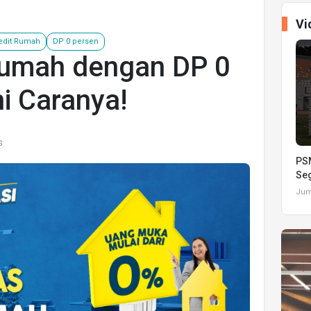
Vi
edit Rumah
DP 0 persen
Rumah dengan DP 0
i Caranya!
s
PSM
Seg
Juma