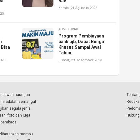
si
BJB
Kamis, 21 Agustus 2025
025
ADVETORIAL
Program Pembiayaan
i
bank bjb, Dapat Bunga
 Bisa
Khusus Sampai Awal
Tahun
023
Jumat, 29 Desember 2023
a dibawah naungan
Tentang
. Ini adalah semangat
Redaks
ikan segala jenis
Pedoma
isan, foto dan juga
Hubung
a pembaca.
i diharapkan mampu