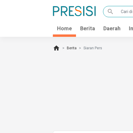
search
Home
Berita
Daerah
I
home
Berita
Siaran Pers