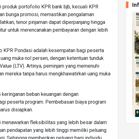
In
 produk portofolio KPR bank bjb, kecuali KPR
kan bunga promosi, memastikan pengalaman
Bahkan, tenor pinjaman dapat diperpanjang hingga
bitur untuk merencanakan pembayaran dengan lebih
bjb KPR Pondasi adalah kesempatan bagi peserta
 uang muka nol persen, dengan ketentuan tunduk
Value (LTV). Artinya, peminjam yang memenuhi
ian mereka tanpa harus mengkhawatirkan uang muka
an keringanan beban keuangan dengan
agi peserta program. Pembebasan biaya program
arus disiapkan.
i menawarkan fleksibilitas yang lebih besar dalam
an pendapatan yang lebih tinggi memiliki peluang
ggi. Sehingga memberikan peluang bagi individu