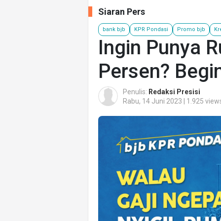
Siaran Pers
bank bjb
KPR Pondasi
Promo bjb
Kr
Ingin Punya 
Persen? Begin
Penulis:
Redaksi Presisi
Rabu, 14 Juni 2023 | 1.925 view