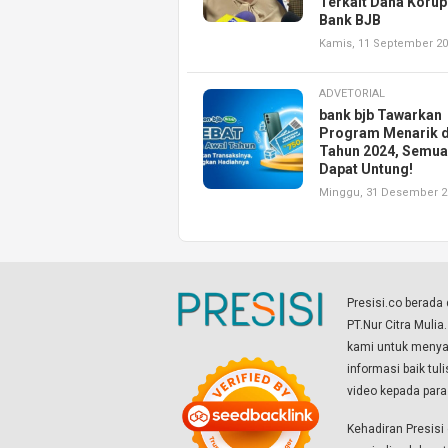
Terkait Dana Korup
Bank BJB
Kamis, 11 September 2
ADVETORIAL
bank bjb Tawarkan
Program Menarik d
Tahun 2024, Semua
Dapat Untung!
Minggu, 31 Desember 2
Presisi.co berad
PT.Nur Citra Mulia
kami untuk menyaj
informasi baik tul
video kepada par
Kehadiran Presis