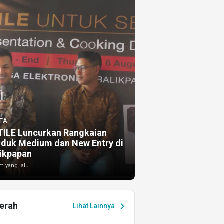
TA
TILE Luncurkan Rangkaian
oduk Medium dan New Entry di
ikpapan
m yang lalu
erah
chevron_right
Lihat Lainnya