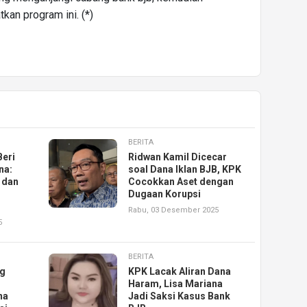
an program ini. (*)
BERITA
Beri
Ridwan Kamil Dicecar
na:
soal Dana Iklan BJB, KPK
 dan
Cocokkan Aset dengan
Dugaan Korupsi
Rabu, 03 Desember 2025
5
BERITA
ng
KPK Lacak Aliran Dana
Haram, Lisa Mariana
na
Jadi Saksi Kasus Bank