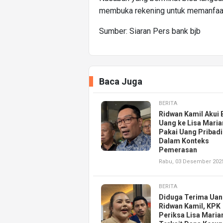
membuka rekening untuk memanfaatk
Sumber: Siaran Pers bank bjb
Baca Juga
BERITA
Ridwan Kamil Akui 
Uang ke Lisa Maria
Pakai Uang Pribadi
Dalam Konteks
Pemerasan
Rabu, 03 Desember 202
BERITA
Diduga Terima Ua
Ridwan Kamil, KPK
Periksa Lisa Maria