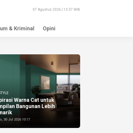
07 Agustus 2026 | 13:37 WIB
um & Kriminal
Opini
STYLE
pirasi Warna Cat untuk
mpilan Bangunan Lebih
narik
, 30 Jul 2026 10:17