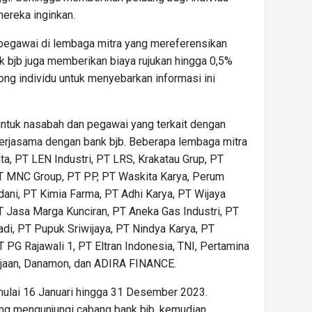
ereka inginkan.
pegawai di lembaga mitra yang mereferensikan
 bjb juga memberikan biaya rujukan hingga 0,5%
rong individu untuk menyebarkan informasi ini
ntuk nasabah dan pegawai yang terkait dengan
kerjasama dengan bank bjb. Beberapa lembaga mitra
ta, PT LEN Industri, PT LRS, Krakatau Grup, PT
PT MNC Group, PT PP, PT Waskita Karya, Perum
ani, PT Kimia Farma, PT Adhi Karya, PT Wijaya
T Jasa Marga Kunciran, PT Aneka Gas Industri, PT
adi, PT Pupuk Sriwijaya, PT Nindya Karya, PT
 PG Rajawali 1, PT Eltran Indonesia, TNI, Pertamina
rjaan, Danamon, dan ADIRA FINANCE.
ulai 16 Januari hingga 31 Desember 2023.
ng mengunjungi cabang bank bjb, kemudian