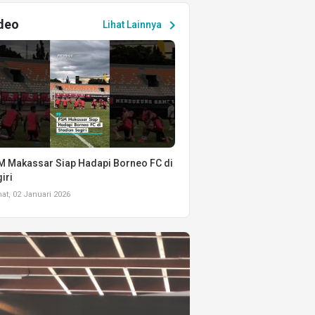
deo
chevron_right
Lihat Lainnya
 Makassar Siap Hadapi Borneo FC di
iri
t, 02 Januari 2026