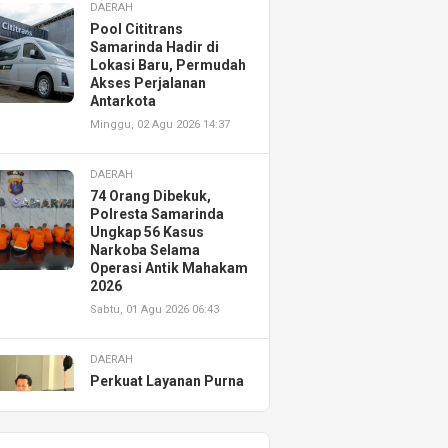
DAERAH
Pool Cititrans
Samarinda Hadir di
Lokasi Baru, Permudah
Akses Perjalanan
Antarkota
Minggu, 02 Agu 2026 14:37
DAERAH
74 Orang Dibekuk,
Polresta Samarinda
Ungkap 56 Kasus
Narkoba Selama
Operasi Antik Mahakam
2026
Sabtu, 01 Agu 2026 06:43
DAERAH
Perkuat Layanan Purna
Jual, Astra Motor
Kalimantan Timur 2
Resmikan AHASS