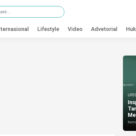
nternasional
Lifestyle
Video
Advetorial
Huk
LIFE
Ins
Ta
Me
Kamis