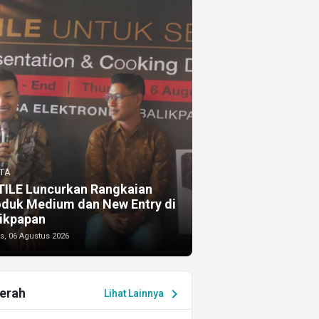
TA
TILE Luncurkan Rangkaian
oduk Medium dan New Entry di
ikpapan
s, 06 Agustus 2026
erah
chevron_right
Lihat Lainnya