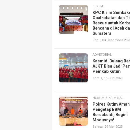
BERITA
KPC Kirim Sembak
Obat-obatan dan T
Rescue untuk Korb
Bencana di Aceh d
Sumatera
Rabu, 03 Desember 202
ADVETORIAL
Kasmidi Bulang Be
AJKT Bisa Jadi Par
Pemkab Kutim
Kamis, 15 Juni 2023
HUKUM & KRIMINAL
Polres Kutim Aman
Pengetap BBM
Bersubsidi, Begini
Modusnya!
Selasa, 09 Mei 2023