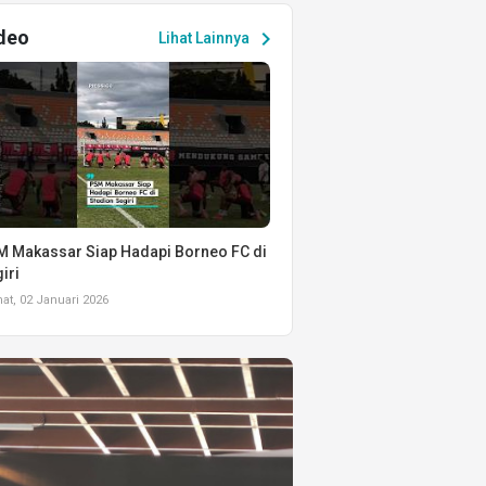
deo
chevron_right
Lihat Lainnya
 Makassar Siap Hadapi Borneo FC di
iri
t, 02 Januari 2026