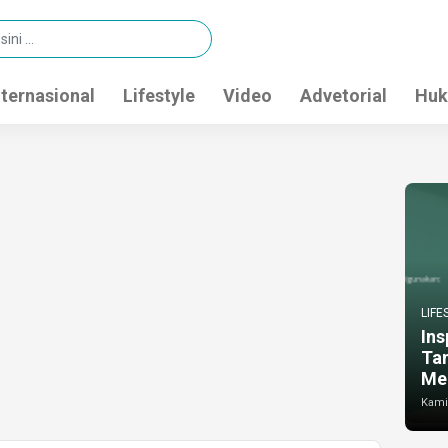
nternasional
Lifestyle
Video
Advetorial
Huk
LIFE
Ins
Ta
Me
Kamis