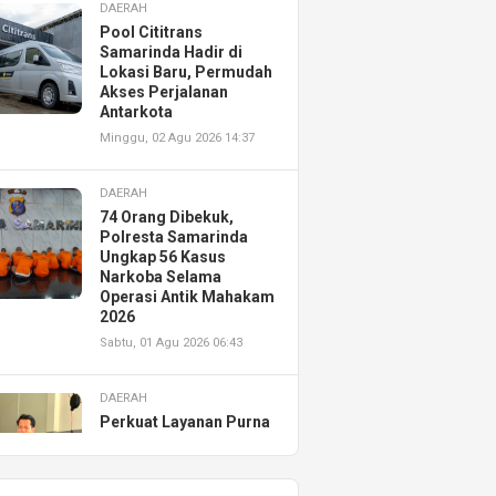
DAERAH
Pool Cititrans
Samarinda Hadir di
Lokasi Baru, Permudah
Akses Perjalanan
Antarkota
Minggu, 02 Agu 2026 14:37
DAERAH
74 Orang Dibekuk,
Polresta Samarinda
Ungkap 56 Kasus
Narkoba Selama
Operasi Antik Mahakam
2026
Sabtu, 01 Agu 2026 06:43
DAERAH
Perkuat Layanan Purna
Jual, Astra Motor
Kalimantan Timur 2
Resmikan AHASS