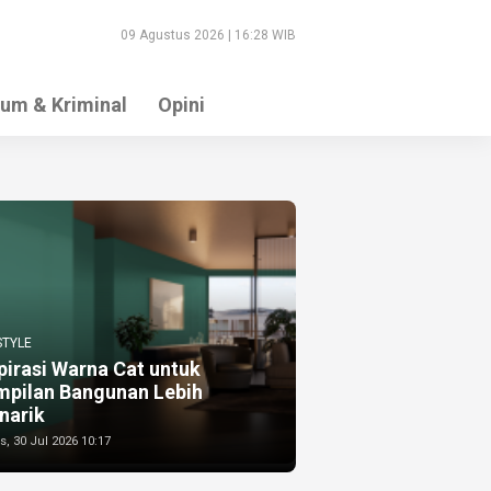
09 Agustus 2026 | 16:28 WIB
um & Kriminal
Opini
STYLE
pirasi Warna Cat untuk
mpilan Bangunan Lebih
narik
, 30 Jul 2026 10:17