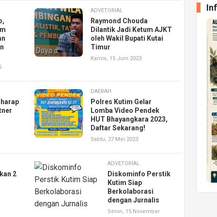
In
ADVETORIAL
o,
Raymond Chouda
im
Dilantik Jadi Ketum AJKT
an
oleh Wakil Bupati Kutai
an
Timur
Kamis, 15 Juni 2023
5
DAERAH
rharap
Polres Kutim Gelar
tner
Lomba Video Pendek
HUT Bhayangkara 2023,
Daftar Sekarang!
Sabtu, 27 Mei 2023
ADVETORIAL
kan 2
Diskominfo Perstik
Kutim Siap
Berkolaborasi
dengan Jurnalis
Senin, 15 November