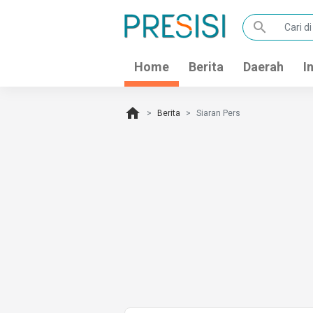
search
Home
Berita
Daerah
I
home
Berita
Siaran Pers