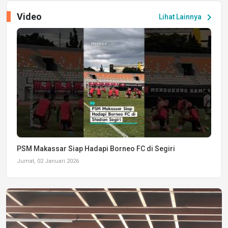
Video
chevron_right
Lihat Lainnya
PSM Makassar Siap Hadapi Borneo FC di Segiri
Jumat, 02 Januari 2026