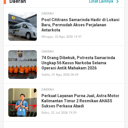
Daerah
chevron_right
Lihat Lainnya
DAERAH
Pool Cititrans Samarinda Hadir di Lokasi
Baru, Permudah Akses Perjalanan
Antarkota
Minggu, 02 Agu 2026 14:37
DAERAH
74 Orang Dibekuk, Polresta Samarinda
Ungkap 56 Kasus Narkoba Selama
Operasi Antik Mahakam 2026
Sabtu, 01 Agu 2026 06:43
DAERAH
Perkuat Layanan Purna Jual, Astra Motor
Kalimantan Timur 2 Resmikan AHASS
Sukses Perkasa Abadi
Rabu, 22 Jul 2026 19:29
DAERAH