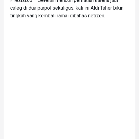
Presisi.co – Setelah mencuri perhatian karena jadi
caleg di dua parpol sekaligus, kali ini Aldi Taher bikin
tingkah yang kembali ramai dibahas netizen.