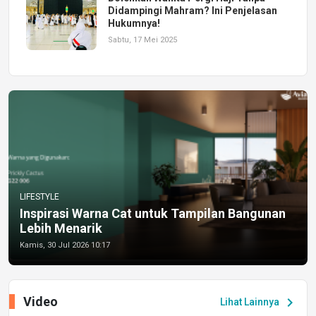
Didampingi Mahram? Ini Penjelasan
Hukumnya!
Sabtu, 17 Mei 2025
LIFESTYLE
Inspirasi Warna Cat untuk Tampilan Bangunan
Lebih Menarik
Kamis, 30 Jul 2026 10:17
Video
chevron_right
Lihat Lainnya