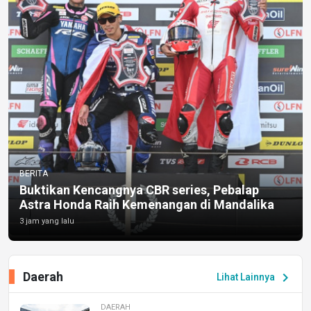
BERITA
Buktikan Kencangnya CBR series, Pebalap
Astra Honda Raih Kemenangan di Mandalika
3 jam yang lalu
Daerah
chevron_right
Lihat Lainnya
DAERAH