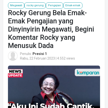
Megawati
rocky gerung
Pengajian
Emak-emak
Rocky Gerung Bela Emak-
Emak Pengajian yang
Dinyinyirin Megawati, Begini
Komentar Rocky yang
Menusuk Dada
Penulis:
Presisi 1
Rabu, 22 Februari 2023 | 4.552 views