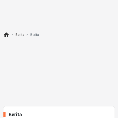
home
Berita
Berita
Berita