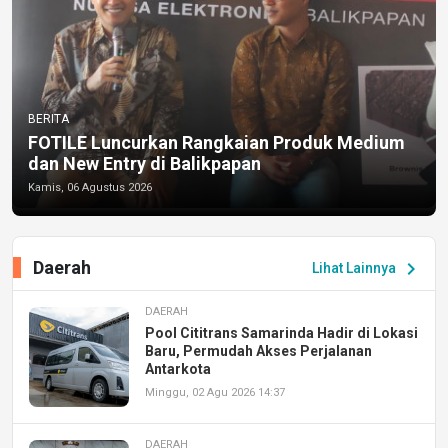
BERITA
FOTILE Luncurkan Rangkaian Produk Medium
dan New Entry di Balikpapan
Kamis, 06 Agustus 2026
Daerah
chevron_right
Lihat Lainnya
DAERAH
Pool Cititrans Samarinda Hadir di Lokasi
Baru, Permudah Akses Perjalanan
Antarkota
Minggu, 02 Agu 2026 14:37
DAERAH