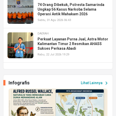
74 Orang Dibekuk, Polresta Samarinda
Ungkap 56 Kasus Narkoba Selama
Operasi Antik Mahakam 2026
Sabtu, 01 Agu 2026 06:43
DAERAH
Perkuat Layanan Purna Jual, Astra Motor
Kalimantan Timur 2 Resmikan AHASS
Sukses Perkasa Abadi
Rabu, 22 Jul 2026 19:29
DAERAH
UPA PERKASA Universitas Mulawarman
Laksanakan Job Fair Batch II, Hadirkan
Infografis
chevron_right
Lihat Lainnya
Peluang Kerja dan Magang
Jumat, 17 Jul 2026 22:30
DAERAH
Astra Motor Kalimantan Timur 2 Dukung
Mahasiswa Samarinda dalam Astra