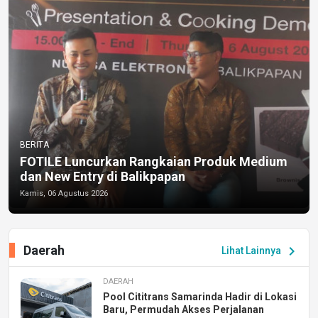
BERITA
FOTILE Luncurkan Rangkaian Produk Medium
dan New Entry di Balikpapan
Kamis, 06 Agustus 2026
Daerah
chevron_right
Lihat Lainnya
DAERAH
Pool Cititrans Samarinda Hadir di Lokasi
Baru, Permudah Akses Perjalanan