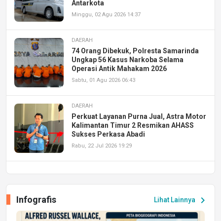
Antarkota
Minggu, 02 Agu 2026 14:37
DAERAH
74 Orang Dibekuk, Polresta Samarinda
Ungkap 56 Kasus Narkoba Selama
Operasi Antik Mahakam 2026
Sabtu, 01 Agu 2026 06:43
DAERAH
Perkuat Layanan Purna Jual, Astra Motor
Kalimantan Timur 2 Resmikan AHASS
Sukses Perkasa Abadi
Rabu, 22 Jul 2026 19:29
DAERAH
UPA PERKASA Universitas Mulawarman
Laksanakan Job Fair Batch II, Hadirkan
Infografis
chevron_right
Lihat Lainnya
Peluang Kerja dan Magang
Jumat, 17 Jul 2026 22:30