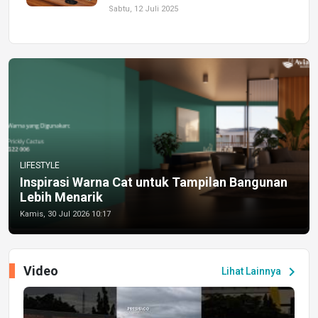
Sabtu, 12 Juli 2025
LIFESTYLE
Inspirasi Warna Cat untuk Tampilan Bangunan
Lebih Menarik
Kamis, 30 Jul 2026 10:17
Video
chevron_right
Lihat Lainnya