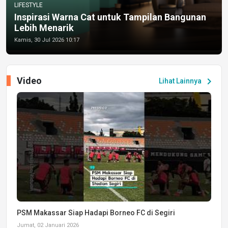
LIFESTYLE
Inspirasi Warna Cat untuk Tampilan Bangunan
Lebih Menarik
Kamis, 30 Jul 2026 10:17
Video
chevron_right
Lihat Lainnya
PSM Makassar Siap Hadapi Borneo FC di Segiri
Jumat, 02 Januari 2026