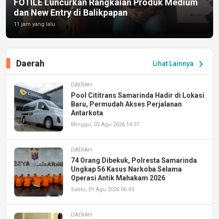
FOTILE Luncurkan Rangkaian Produk Medium
dan New Entry di Balikpapan
11 jam yang lalu
Daerah
chevron_right
Lihat Lainnya
DAERAH
Pool Cititrans Samarinda Hadir di Lokasi
Baru, Permudah Akses Perjalanan
Antarkota
Minggu, 02 Agu 2026 14:37
DAERAH
74 Orang Dibekuk, Polresta Samarinda
Ungkap 56 Kasus Narkoba Selama
Operasi Antik Mahakam 2026
Sabtu, 01 Agu 2026 06:43
DAERAH