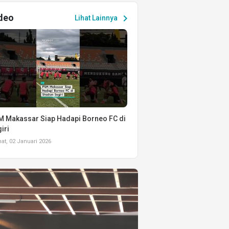
deo
chevron_right
Lihat Lainnya
 Makassar Siap Hadapi Borneo FC di
iri
t, 02 Januari 2026