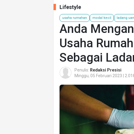
Lifestyle
usaha rumahan
modal kecil
ladang ua
Anda Mengan
Usaha Rumaha
Sebagai Lada
Penulis:
Redaksi Presisi
Minggu, 05 Februari 2023 | 2.01