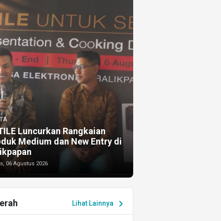
TA
TILE Luncurkan Rangkaian
oduk Medium dan New Entry di
ikpapan
s, 06 Agustus 2026
erah
chevron_right
Lihat Lainnya