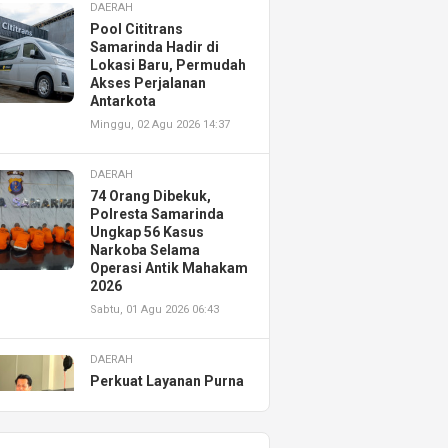
DAERAH
Pool Cititrans
Samarinda Hadir di
Lokasi Baru, Permudah
Akses Perjalanan
Antarkota
Minggu, 02 Agu 2026 14:37
DAERAH
74 Orang Dibekuk,
Polresta Samarinda
Ungkap 56 Kasus
Narkoba Selama
Operasi Antik Mahakam
2026
Sabtu, 01 Agu 2026 06:43
DAERAH
Perkuat Layanan Purna
Jual, Astra Motor
Kalimantan Timur 2
Resmikan AHASS