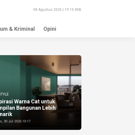
08 Agustus 2026 | 19:10 WIB
um & Kriminal
Opini
STYLE
pirasi Warna Cat untuk
mpilan Bangunan Lebih
narik
, 30 Jul 2026 10:17