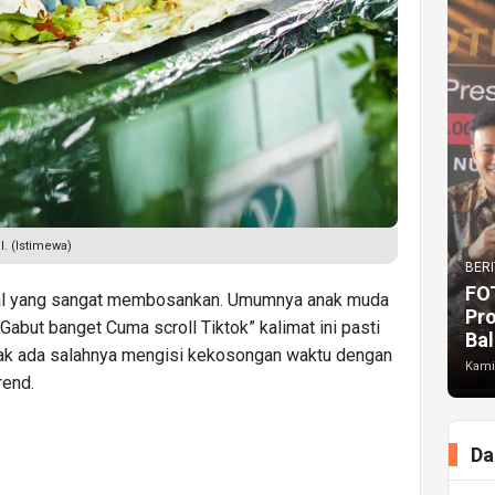
. (Istimewa)
BERI
FO
hal yang sangat membosankan. Umumnya anak muda
Pr
Gabut banget Cuma scroll Tiktok” kalimat ini pasti
Bal
tidak ada salahnya mengisi kekosongan waktu dengan
Kami
rend.
Da