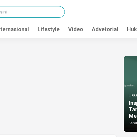
nternasional
Lifestyle
Video
Advetorial
Huk
LIFE
Ins
Ta
Me
Kamis