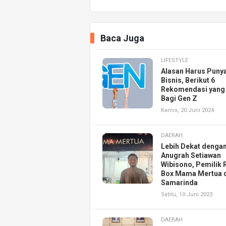
Baca Juga
LIFESTYLE
Alasan Harus Puny
Bisnis, Berikut 6
Rekomendasi yang
Bagi Gen Z
Kamis, 20 Juni 2024
DAERAH
Lebih Dekat denga
Anugrah Setiawan
Wibisono, Pemilik 
Box Mama Mertua 
Samarinda
Sabtu, 10 Juni 2023
DAERAH