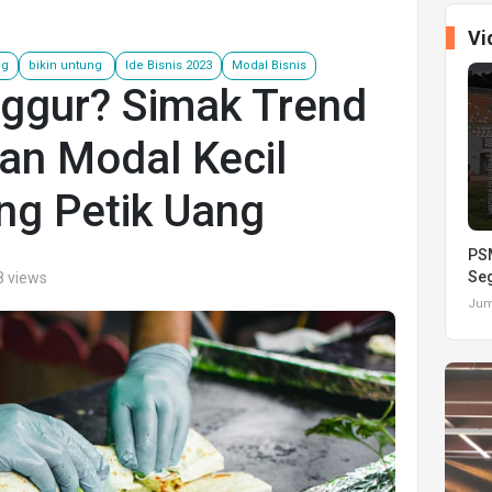
Vi
ng
bikin untung
Ide Bisnis 2023
Modal Bisnis
ggur? Simak Trend
n Modal Kecil
ng Petik Uang
PSM
Seg
8 views
Juma