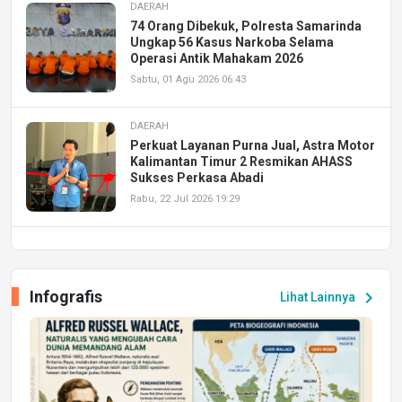
DAERAH
74 Orang Dibekuk, Polresta Samarinda
Ungkap 56 Kasus Narkoba Selama
Operasi Antik Mahakam 2026
Sabtu, 01 Agu 2026 06:43
DAERAH
Perkuat Layanan Purna Jual, Astra Motor
Kalimantan Timur 2 Resmikan AHASS
Sukses Perkasa Abadi
Rabu, 22 Jul 2026 19:29
DAERAH
UPA PERKASA Universitas Mulawarman
Laksanakan Job Fair Batch II, Hadirkan
Infografis
chevron_right
Lihat Lainnya
Peluang Kerja dan Magang
Jumat, 17 Jul 2026 22:30
DAERAH
Astra Motor Kalimantan Timur 2 Dukung
Mahasiswa Samarinda dalam Astra