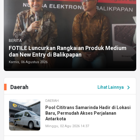
BERITA
FOTILE Luncurkan Rangkaian Produk Medium
dan New Entry di Balikpapan
Kamis, 06 Agustus 2026
Daerah
chevron_right
Lihat Lainnya
DAERAH
Pool Cititrans Samarinda Hadir di Lokasi
Baru, Permudah Akses Perjalanan
Antarkota
Minggu, 02 Agu 2026 14:37