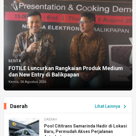
BERITA
FOTILE Luncurkan Rangkaian Produk Medium
dan New Entry di Balikpapan
Kamis, 06 Agustus 2026
Daerah
chevron_right
Lihat Lainnya
DAERAH
Pool Cititrans Samarinda Hadir di Lokasi
Baru, Permudah Akses Perjalanan