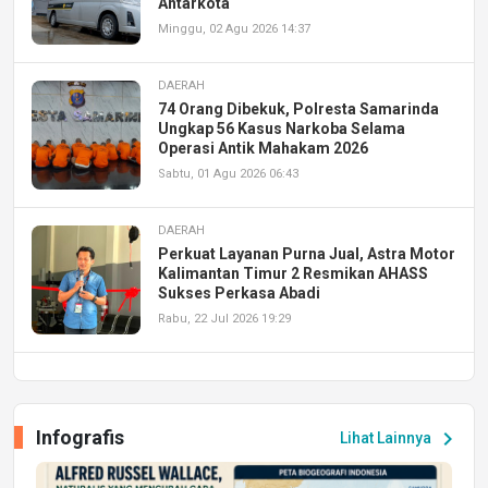
Antarkota
Minggu, 02 Agu 2026 14:37
DAERAH
74 Orang Dibekuk, Polresta Samarinda
Ungkap 56 Kasus Narkoba Selama
Operasi Antik Mahakam 2026
Sabtu, 01 Agu 2026 06:43
DAERAH
Perkuat Layanan Purna Jual, Astra Motor
Kalimantan Timur 2 Resmikan AHASS
Sukses Perkasa Abadi
Rabu, 22 Jul 2026 19:29
DAERAH
UPA PERKASA Universitas Mulawarman
Laksanakan Job Fair Batch II, Hadirkan
Infografis
chevron_right
Lihat Lainnya
Peluang Kerja dan Magang
Jumat, 17 Jul 2026 22:30