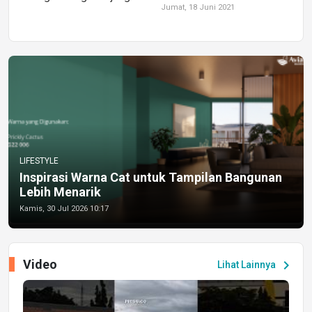
Jumat, 18 Juni 2021
LIFESTYLE
Inspirasi Warna Cat untuk Tampilan Bangunan
Lebih Menarik
Kamis, 30 Jul 2026 10:17
Video
chevron_right
Lihat Lainnya