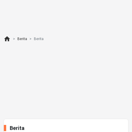
home
Berita
Berita
Berita