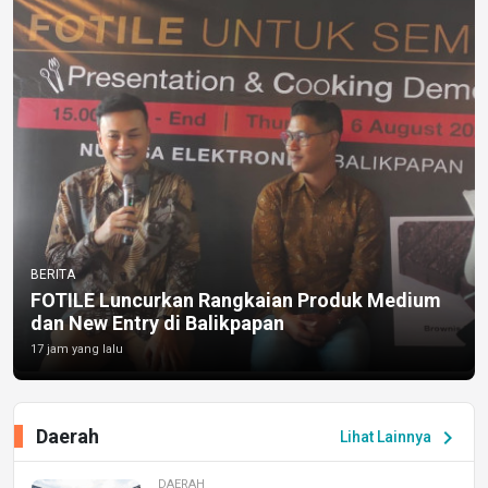
BERITA
FOTILE Luncurkan Rangkaian Produk Medium
dan New Entry di Balikpapan
17 jam yang lalu
Daerah
chevron_right
Lihat Lainnya
DAERAH