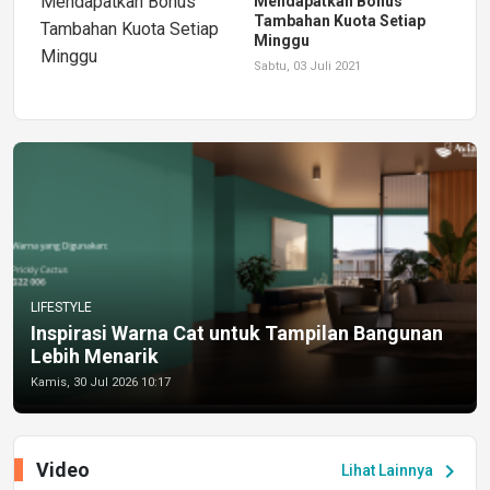
Mendapatkan Bonus
Tambahan Kuota Setiap
Minggu
Sabtu, 03 Juli 2021
LIFESTYLE
Inspirasi Warna Cat untuk Tampilan Bangunan
Lebih Menarik
Kamis, 30 Jul 2026 10:17
Video
chevron_right
Lihat Lainnya