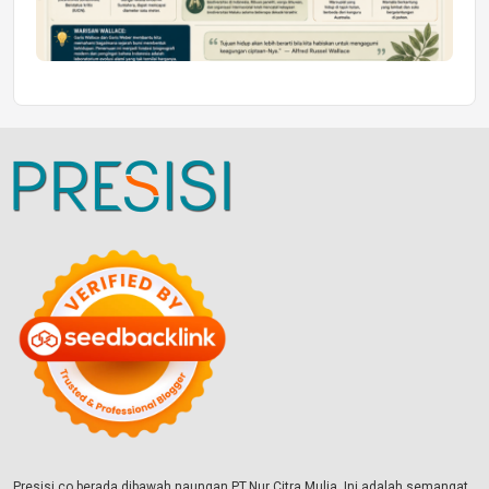
Presisi.co berada dibawah naungan PT.Nur Citra Mulia. Ini adalah semangat