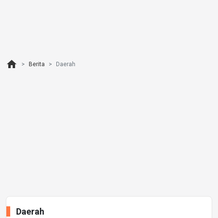
home
Berita
Daerah
Daerah