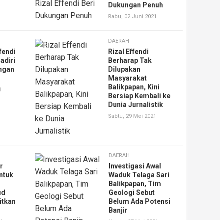
Dukungan Penuh
Rabu, 02 Juni 2021
DAERAH
fendi
Rizal Effendi
adiri
Berharap Tak
ngan
Dilupakan
Masyarakat
Balikpapan, Kini
1
Bersiap Kembali ke
Dunia Jurnalistik
Sabtu, 29 Mei 2021
DAERAH
r
Investigasi Awal
untuk
Waduk Telaga Sari
Balikpapan, Tim
ud
Geologi Sebut
tkan
Belum Ada Potensi
Banjir