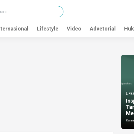
nternasional
Lifestyle
Video
Advetorial
Huk
LIFE
Ins
Ta
Me
Kamis