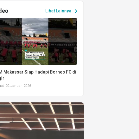
deo
chevron_right
Lihat Lainnya
 Makassar Siap Hadapi Borneo FC di
iri
t, 02 Januari 2026