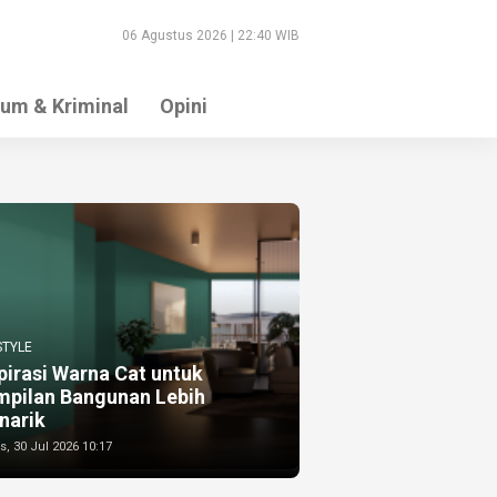
06 Agustus 2026 | 22:40 WIB
um & Kriminal
Opini
STYLE
pirasi Warna Cat untuk
mpilan Bangunan Lebih
narik
, 30 Jul 2026 10:17