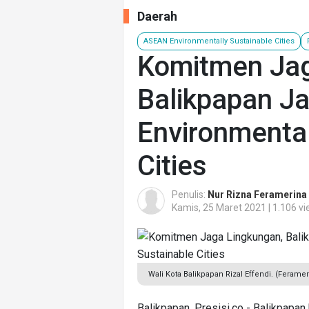
Daerah
ASEAN Environmentally Sustainable Cities
Komitmen Jag
Balikpapan J
Environmental
Cities
Penulis:
Nur Rizna Feramerina
Kamis, 25 Maret 2021 | 1.106 v
Wali Kota Balikpapan Rizal Effendi. (Feramer
Balikpapan, Presisi.co - Balikpapa