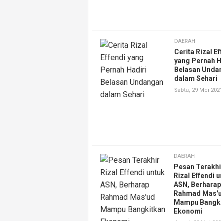
DAERAH
Cerita Rizal Ef
yang Pernah H
Belasan Unda
dalam Sehari
Sabtu, 29 Mei 202
DAERAH
Pesan Terakhi
Rizal Effendi 
ASN, Berharap
Rahmad Mas'
Mampu Bangki
Ekonomi