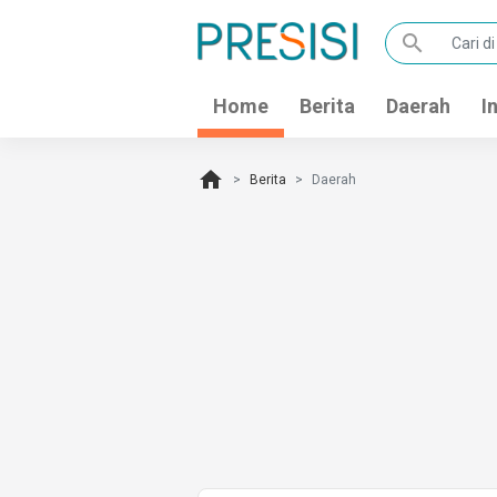
search
Home
Berita
Daerah
I
home
Berita
Daerah