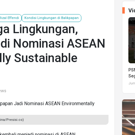
Vi
Rizal Effendi
Kondisi Lingkungan di Balikpapan
a Lingkungan,
adi Nominasi ASEAN
ly Sustainable
PSM
Seg
Juma
iews
ina/Presisi.co)
n kembali menjadi nominasi di ASEAN