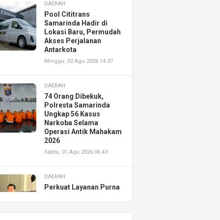
DAERAH
Pool Cititrans
Samarinda Hadir di
Lokasi Baru, Permudah
Akses Perjalanan
Antarkota
Minggu, 02 Agu 2026 14:37
DAERAH
74 Orang Dibekuk,
Polresta Samarinda
Ungkap 56 Kasus
Narkoba Selama
Operasi Antik Mahakam
2026
Sabtu, 01 Agu 2026 06:43
DAERAH
Perkuat Layanan Purna
Jual, Astra Motor
Kalimantan Timur 2
Resmikan AHASS