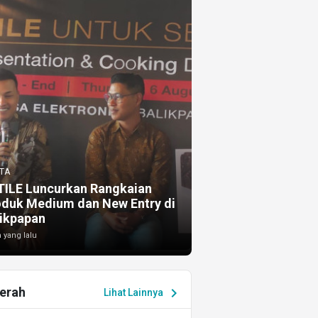
TA
TILE Luncurkan Rangkaian
oduk Medium dan New Entry di
ikpapan
 yang lalu
erah
chevron_right
Lihat Lainnya