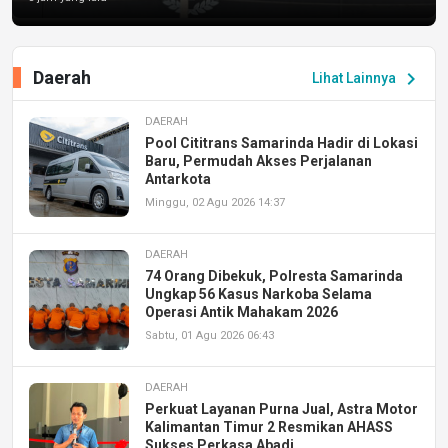
Daerah
chevron_right
Lihat Lainnya
DAERAH
Pool Cititrans Samarinda Hadir di Lokasi
Baru, Permudah Akses Perjalanan
Antarkota
Minggu, 02 Agu 2026 14:37
DAERAH
74 Orang Dibekuk, Polresta Samarinda
Ungkap 56 Kasus Narkoba Selama
Operasi Antik Mahakam 2026
Sabtu, 01 Agu 2026 06:43
DAERAH
Perkuat Layanan Purna Jual, Astra Motor
Kalimantan Timur 2 Resmikan AHASS
Sukses Perkasa Abadi