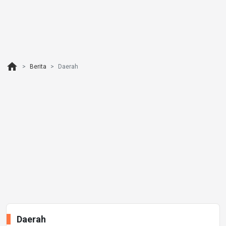
home
Berita
Daerah
Daerah