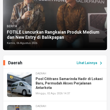
BERITA
FOTILE Luncurkan Rangkaian Produk Medium
dan New Entry di Balikpapan
Kamis, 06 Agustus 2026
Daerah
chevron_right
Lihat Lainnya
DAERAH
Pool Cititrans Samarinda Hadir di Lokasi
Baru, Permudah Akses Perjalanan
Antarkota
Minggu, 02 Agu 2026 14:37
DAERAH