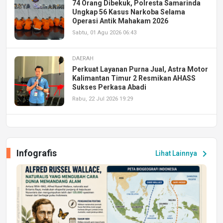
74 Orang Dibekuk, Polresta Samarinda
Ungkap 56 Kasus Narkoba Selama
Operasi Antik Mahakam 2026
Sabtu, 01 Agu 2026 06:43
DAERAH
Perkuat Layanan Purna Jual, Astra Motor
Kalimantan Timur 2 Resmikan AHASS
Sukses Perkasa Abadi
Rabu, 22 Jul 2026 19:29
DAERAH
UPA PERKASA Universitas Mulawarman
Laksanakan Job Fair Batch II, Hadirkan
Infografis
chevron_right
Lihat Lainnya
Peluang Kerja dan Magang
Jumat, 17 Jul 2026 22:30
DAERAH
Astra Motor Kalimantan Timur 2 Dukung
Mahasiswa Samarinda dalam Astra
Honda SDGs Future Leaders 2026