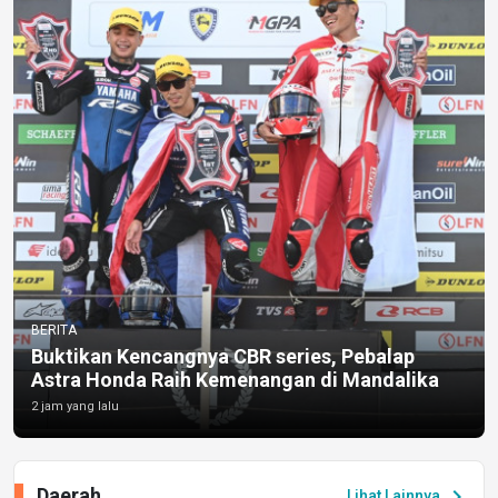
BERITA
Buktikan Kencangnya CBR series, Pebalap
Astra Honda Raih Kemenangan di Mandalika
2 jam yang lalu
Daerah
chevron_right
Lihat Lainnya