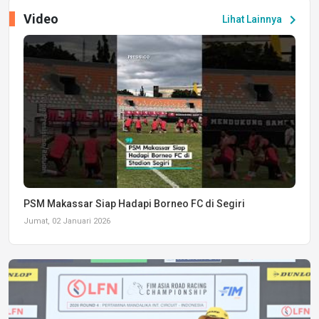
Video
chevron_right
Lihat Lainnya
PSM Makassar Siap Hadapi Borneo FC di Segiri
Jumat, 02 Januari 2026