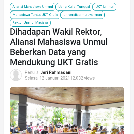
Aliansi Mahasiswa Unmul
Uang Kuliat Tunggal
UKT Unmul
Mahasiswa Tuntut UKT Gratis
universitas mulawarman
Rektor Unmul Masjaya
Dihadapan Wakil Rektor,
Aliansi Mahasiswa Unmul
Beberkan Data yang
Mendukung UKT Gratis
Penulis:
Jeri Rahmadani
Selasa, 12 Januari 2021 | 2.032 views