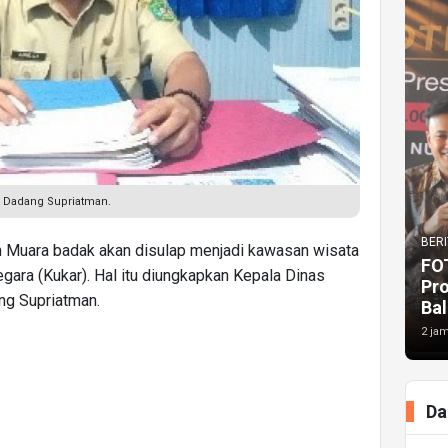
, Dadang Supriatman.
BERI
n Muara badak akan disulap menjadi kawasan wisata
FO
gara (Kukar). Hal itu diungkapkan Kepala Dinas
Pr
ng Supriatman.
Bal
2 jam
Da