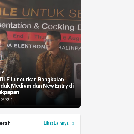
TA
TILE Luncurkan Rangkaian
oduk Medium dan New Entry di
ikpapan
 yang lalu
erah
chevron_right
Lihat Lainnya