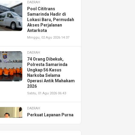
DAERAH
Pool Cititrans
Samarinda Hadir di
Lokasi Baru, Permudah
Akses Perjalanan
Antarkota
Minggu, 02 Agu 2026 14:37
DAERAH
74 Orang Dibekuk,
Polresta Samarinda
Ungkap 56 Kasus
Narkoba Selama
Operasi Antik Mahakam
2026
Sabtu, 01 Agu 2026 06:43
DAERAH
Perkuat Layanan Purna
Jual, Astra Motor
Kalimantan Timur 2
Resmikan AHASS