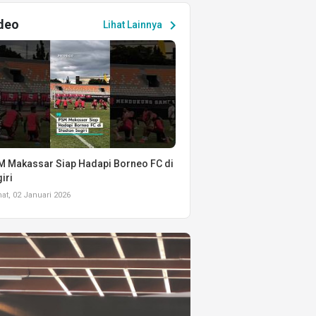
deo
chevron_right
Lihat Lainnya
 Makassar Siap Hadapi Borneo FC di
iri
t, 02 Januari 2026