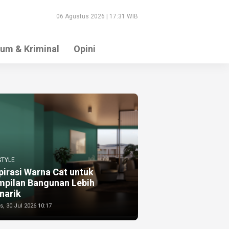
06 Agustus 2026 | 17:31 WIB
um & Kriminal
Opini
STYLE
pirasi Warna Cat untuk
mpilan Bangunan Lebih
narik
, 30 Jul 2026 10:17