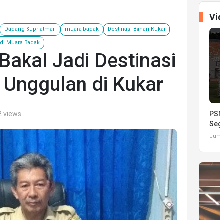
Vi
Dadang Supriatman
muara badak
Destinasi Bahari Kukar
 di Muara Badak
akal Jadi Destinasi
 Unggulan di Kukar
2 views
PSM
Seg
Juma