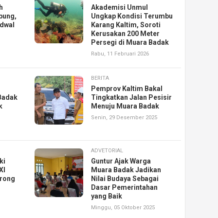
h
Akademisi Unmul
pung,
Ungkap Kondisi Terumbu
dwal
Karang Kaltim, Soroti
Kerusakan 200 Meter
Persegi di Muara Badak
Rabu, 11 Februari 2026
BERITA
Pemprov Kaltim Bakal
 Badak
Tingkatkan Jalan Pesisir
k
Menuju Muara Badak
Senin, 29 Desember 2025
ADVETORIAL
ki
Guntur Ajak Warga
XI
Muara Badak Jadikan
arong
Nilai Budaya Sebagai
Dasar Pemerintahan
yang Baik
Minggu, 05 Oktober 2025