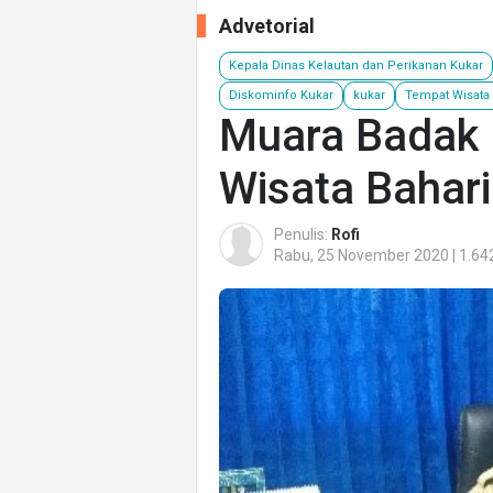
Advetorial
Kepala Dinas Kelautan dan Perikanan Kukar
Diskominfo Kukar
kukar
Tempat Wisata
Muara Badak B
Wisata Bahari
Penulis:
Rofi
Rabu, 25 November 2020 | 1.64