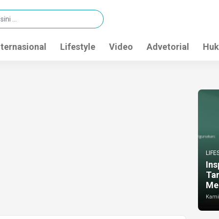
nternasional
Lifestyle
Video
Advetorial
Huk
LIFE
Ins
Ta
Me
Kamis