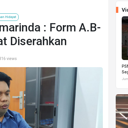
Vi
man Hidayat
marinda : Form A.B-
t Diserahkan
316 views
PSM
Seg
Juma