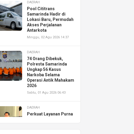
DAERAH
Pool Cititrans
Samarinda Hadir di
Lokasi Baru, Permudah
Akses Perjalanan
Antarkota
Minggu, 02 Agu 2026 14:37
DAERAH
74 Orang Dibekuk,
Polresta Samarinda
Ungkap 56 Kasus
Narkoba Selama
Operasi Antik Mahakam
2026
Sabtu, 01 Agu 2026 06:43
DAERAH
Perkuat Layanan Purna
Jual, Astra Motor
Kalimantan Timur 2
Resmikan AHASS