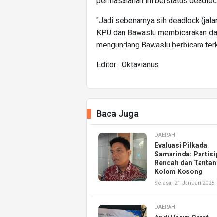
permasalahan ini berstatus deadlock
"Jadi sebenarnya sih deadlock (jalan
KPU dan Bawaslu membicarakan dal
mengundang Bawaslu berbicara terka
Editor : Oktavianus
Baca Juga
DAERAH
Evaluasi Pilkada
Samarinda: Partisi
Rendah dan Tanta
Kolom Kosong
Selasa, 21 Januari 2025
DAERAH