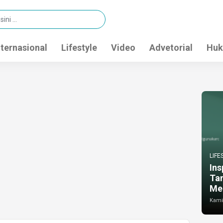
nternasional
Lifestyle
Video
Advetorial
Huk
LIFE
Ins
Ta
Me
Kamis