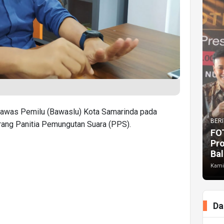
gawas Pemilu (Bawaslu) Kota Samarinda pada
BERI
ang Panitia Pemungutan Suara (PPS).
FO
Pr
Bal
Kami
Da