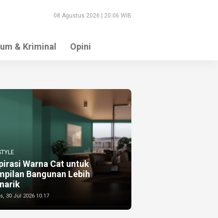
08 Agustus 2026 | 20:06 WIB
um & Kriminal
Opini
STYLE
pirasi Warna Cat untuk
mpilan Bangunan Lebih
narik
, 30 Jul 2026 10:17