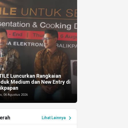
TA
TILE Luncurkan Rangkaian
oduk Medium dan New Entry di
ikpapan
s, 06 Agustus 2026
erah
chevron_right
Lihat Lainnya