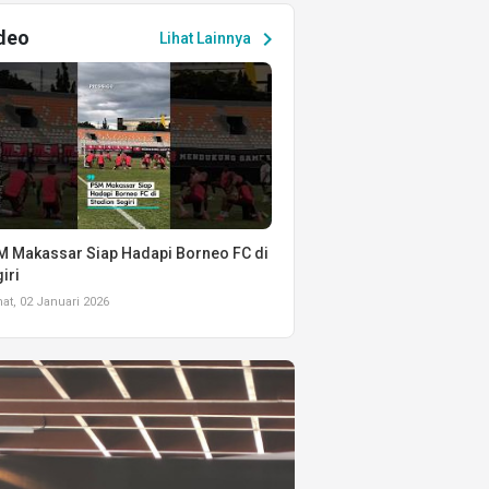
deo
chevron_right
Lihat Lainnya
 Makassar Siap Hadapi Borneo FC di
iri
t, 02 Januari 2026