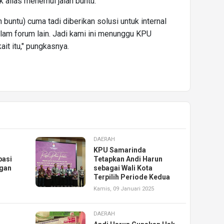
 alias menemui jalan buntu.
 buntu) cuma tadi diberikan solusi untuk internal
am forum lain. Jadi kami ini menunggu KPU
it itu," pungkasnya.
DAERAH
KPU Samarinda
pasi
Tetapkan Andi Harun
ngan
sebagai Wali Kota
Terpilih Periode Kedua
Kamis, 09 Januari 2025
DAERAH