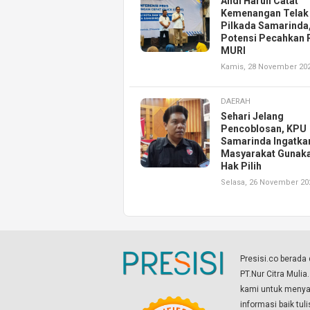
Andi Harun Catat
Kemenangan Telak 
Pilkada Samarinda
Potensi Pecahkan 
MURI
Kamis, 28 November 20
DAERAH
Sehari Jelang
Pencoblosan, KPU
Samarinda Ingatka
Masyarakat Gunak
Hak Pilih
Selasa, 26 November 20
Presisi.co berad
PT.Nur Citra Mulia
kami untuk menyaj
informasi baik tul