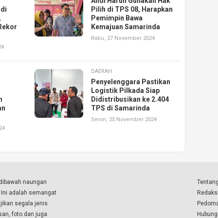
Andi Harun Gunakan Hak
di
Pilih di TPS 08, Harapkan
,
Pemimpin Bawa
Rekor
Kemajuan Samarinda
Rabu, 27 November 2024
24
DAERAH
Penyelenggara Pastikan
Logistik Pilkada Siap
n
Didistribusikan ke 2.404
an
TPS di Samarinda
Senin, 25 November 2024
24
a dibawah naungan
Tentang
. Ini adalah semangat
Redaks
ikan segala jenis
Pedoma
isan, foto dan juga
Hubung