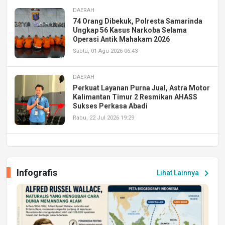
DAERAH
74 Orang Dibekuk, Polresta Samarinda
Ungkap 56 Kasus Narkoba Selama
Operasi Antik Mahakam 2026
Sabtu, 01 Agu 2026 06:43
DAERAH
Perkuat Layanan Purna Jual, Astra Motor
Kalimantan Timur 2 Resmikan AHASS
Sukses Perkasa Abadi
Rabu, 22 Jul 2026 19:29
DAERAH
UPA PERKASA Universitas Mulawarman
Laksanakan Job Fair Batch II, Hadirkan
Infografis
chevron_right
Lihat Lainnya
Peluang Kerja dan Magang
Jumat, 17 Jul 2026 22:30
DAERAH
Astra Motor Kalimantan Timur 2 Dukung