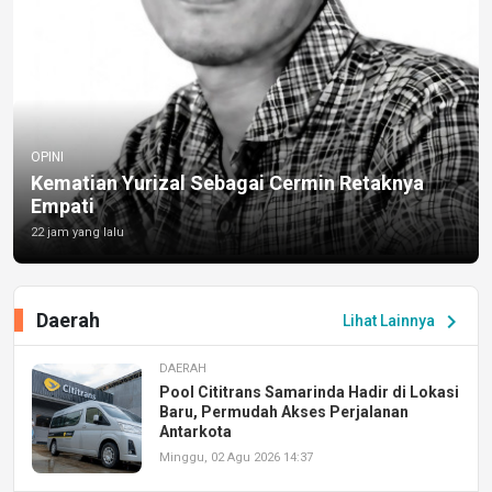
OPINI
Kematian Yurizal Sebagai Cermin Retaknya
Empati
22 jam yang lalu
Daerah
chevron_right
Lihat Lainnya
DAERAH
Pool Cititrans Samarinda Hadir di Lokasi
Baru, Permudah Akses Perjalanan
Antarkota
Minggu, 02 Agu 2026 14:37