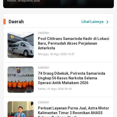
Kamis, 06 Agustus 2026
Daerah
chevron_right
Lihat Lainnya
DAERAH
Pool Cititrans Samarinda Hadir di Lokasi
Baru, Permudah Akses Perjalanan
Antarkota
Minggu, 02 Agu 2026 14:37
DAERAH
74 Orang Dibekuk, Polresta Samarinda
Ungkap 56 Kasus Narkoba Selama
Operasi Antik Mahakam 2026
Sabtu, 01 Agu 2026 06:43
DAERAH
Perkuat Layanan Purna Jual, Astra Motor
Kalimantan Timur 2 Resmikan AHASS