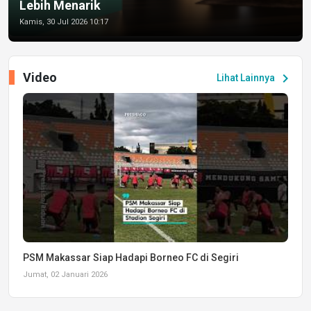
Lebih Menarik
Kamis, 30 Jul 2026 10:17
Video
chevron_right
Lihat Lainnya
PSM Makassar Siap Hadapi Borneo FC di Segiri
Jumat, 02 Januari 2026