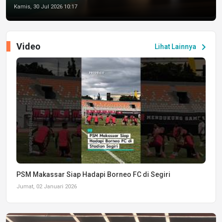
Kamis, 30 Jul 2026 10:17
Video
chevron_right
Lihat Lainnya
PSM Makassar Siap Hadapi Borneo FC di Segiri
Jumat, 02 Januari 2026