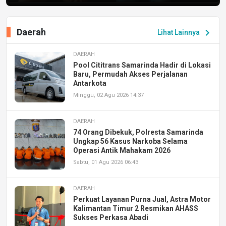
Daerah
chevron_right
Lihat Lainnya
DAERAH
Pool Cititrans Samarinda Hadir di Lokasi
Baru, Permudah Akses Perjalanan
Antarkota
Minggu, 02 Agu 2026 14:37
DAERAH
74 Orang Dibekuk, Polresta Samarinda
Ungkap 56 Kasus Narkoba Selama
Operasi Antik Mahakam 2026
Sabtu, 01 Agu 2026 06:43
DAERAH
Perkuat Layanan Purna Jual, Astra Motor
Kalimantan Timur 2 Resmikan AHASS
Sukses Perkasa Abadi