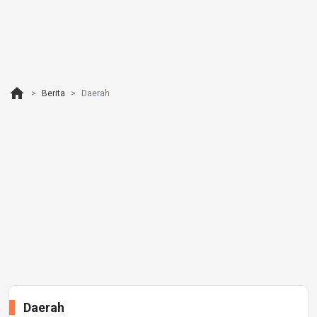
home
Berita
Daerah
Daerah