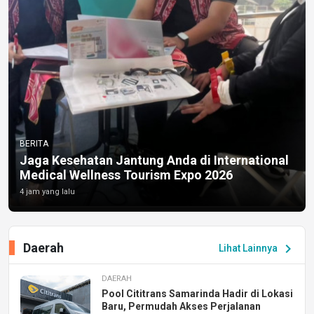
BERITA
Jaga Kesehatan Jantung Anda di International
Medical Wellness Tourism Expo 2026
4 jam yang lalu
Daerah
chevron_right
Lihat Lainnya
DAERAH
Pool Cititrans Samarinda Hadir di Lokasi
Baru, Permudah Akses Perjalanan