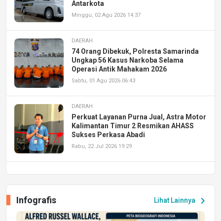
Antarkota
Minggu, 02 Agu 2026 14:37
DAERAH
74 Orang Dibekuk, Polresta Samarinda
Ungkap 56 Kasus Narkoba Selama
Operasi Antik Mahakam 2026
Sabtu, 01 Agu 2026 06:43
DAERAH
Perkuat Layanan Purna Jual, Astra Motor
Kalimantan Timur 2 Resmikan AHASS
Sukses Perkasa Abadi
Rabu, 22 Jul 2026 19:29
DAERAH
UPA PERKASA Universitas Mulawarman
Laksanakan Job Fair Batch II, Hadirkan
Infografis
chevron_right
Lihat Lainnya
Peluang Kerja dan Magang
Jumat, 17 Jul 2026 22:30