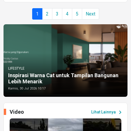
1
2
3
4
5
Next
LIFESTYLE
Inspirasi Warna Cat untuk Tampilan Bangunan
Lebih Menarik
Kamis, 30 Jul 2026 10:17
Video
chevron_right
Lihat Lainnya