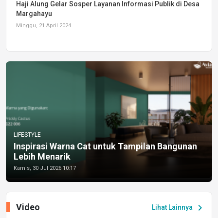
Haji Alung Gelar Sosper Layanan Informasi Publik di Desa
Margahayu
Minggu, 21 April 2024
LIFESTYLE
Inspirasi Warna Cat untuk Tampilan Bangunan
Lebih Menarik
Kamis, 30 Jul 2026 10:17
Video
chevron_right
Lihat Lainnya