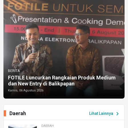
BERITA
FOTILE Luncurkan Rangkaian Produk Medium
dan New Entry di Balikpapan
Kamis, 06 Agustus 2026
Daerah
chevron_right
Lihat Lainnya
DAERAH