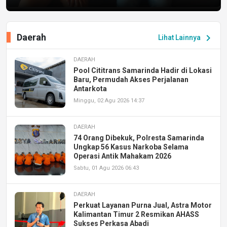
Daerah
chevron_right
Lihat Lainnya
DAERAH
Pool Cititrans Samarinda Hadir di Lokasi
Baru, Permudah Akses Perjalanan
Antarkota
Minggu, 02 Agu 2026 14:37
DAERAH
74 Orang Dibekuk, Polresta Samarinda
Ungkap 56 Kasus Narkoba Selama
Operasi Antik Mahakam 2026
Sabtu, 01 Agu 2026 06:43
DAERAH
Perkuat Layanan Purna Jual, Astra Motor
Kalimantan Timur 2 Resmikan AHASS
Sukses Perkasa Abadi