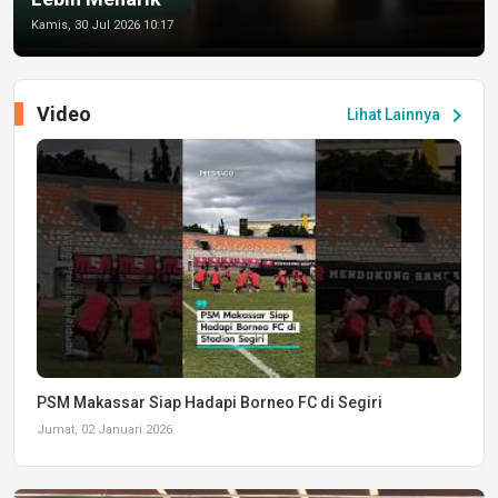
Kamis, 30 Jul 2026 10:17
Video
chevron_right
Lihat Lainnya
PSM Makassar Siap Hadapi Borneo FC di Segiri
Jumat, 02 Januari 2026