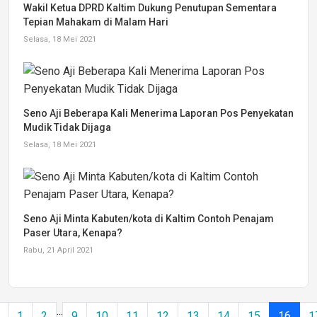
Wakil Ketua DPRD Kaltim Dukung Penutupan Sementara
Tepian Mahakam di Malam Hari
Selasa, 18 Mei 2021
Seno Aji Beberapa Kali Menerima Laporan Pos Penyekatan
Mudik Tidak Dijaga
Selasa, 18 Mei 2021
Seno Aji Minta Kabuten/kota di Kaltim Contoh Penajam
Paser Utara, Kenapa?
Rabu, 21 April 2021
...
1
2
9
10
11
12
13
14
15
16
1