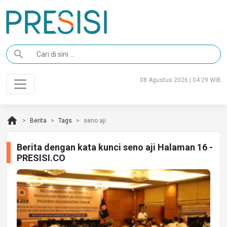
search
08 Agustus 2026 | 04:29 WIB
home
Berita
Tags
seno aji
Berita dengan kata kunci seno aji Halaman 16 -
PRESISI.CO