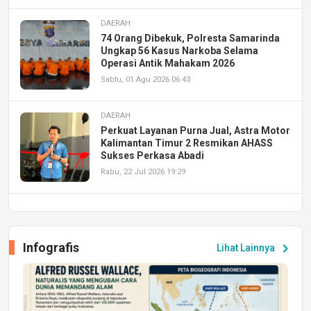
DAERAH
74 Orang Dibekuk, Polresta Samarinda
Ungkap 56 Kasus Narkoba Selama
Operasi Antik Mahakam 2026
Sabtu, 01 Agu 2026 06:43
DAERAH
Perkuat Layanan Purna Jual, Astra Motor
Kalimantan Timur 2 Resmikan AHASS
Sukses Perkasa Abadi
Rabu, 22 Jul 2026 19:29
DAERAH
UPA PERKASA Universitas Mulawarman
Laksanakan Job Fair Batch II, Hadirkan
Infografis
chevron_right
Lihat Lainnya
Peluang Kerja dan Magang
Jumat, 17 Jul 2026 22:30
DAERAH