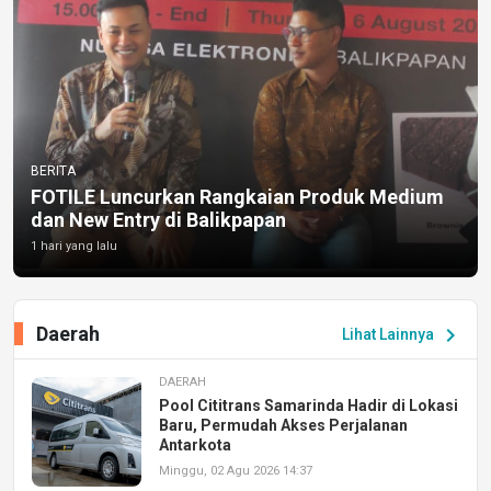
BERITA
FOTILE Luncurkan Rangkaian Produk Medium
dan New Entry di Balikpapan
1 hari yang lalu
Daerah
chevron_right
Lihat Lainnya
DAERAH
Pool Cititrans Samarinda Hadir di Lokasi
Baru, Permudah Akses Perjalanan
Antarkota
Minggu, 02 Agu 2026 14:37