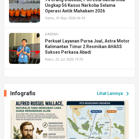
Ungkap 56 Kasus Narkoba Selama
Operasi Antik Mahakam 2026
Sabtu, 01 Agu 2026 06:43
DAERAH
Perkuat Layanan Purna Jual, Astra Motor
Kalimantan Timur 2 Resmikan AHASS
Sukses Perkasa Abadi
Rabu, 22 Jul 2026 19:29
DAERAH
UPA PERKASA Universitas Mulawarman
Laksanakan Job Fair Batch II, Hadirkan
Infografis
chevron_right
Lihat Lainnya
Peluang Kerja dan Magang
Jumat, 17 Jul 2026 22:30
DAERAH
Astra Motor Kalimantan Timur 2 Dukung
Mahasiswa Samarinda dalam Astra
Honda SDGs Future Leaders 2026