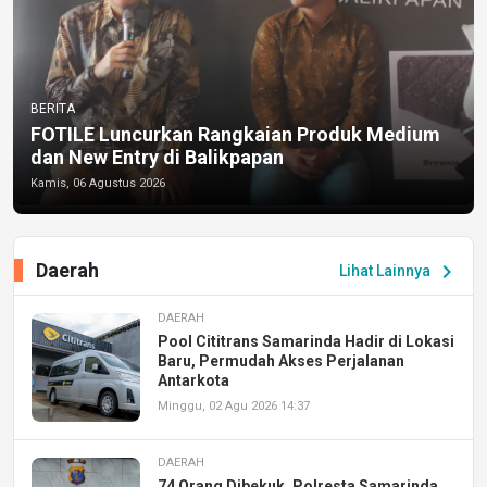
BERITA
FOTILE Luncurkan Rangkaian Produk Medium
dan New Entry di Balikpapan
Kamis, 06 Agustus 2026
Daerah
chevron_right
Lihat Lainnya
DAERAH
Pool Cititrans Samarinda Hadir di Lokasi
Baru, Permudah Akses Perjalanan
Antarkota
Minggu, 02 Agu 2026 14:37
DAERAH
74 Orang Dibekuk, Polresta Samarinda