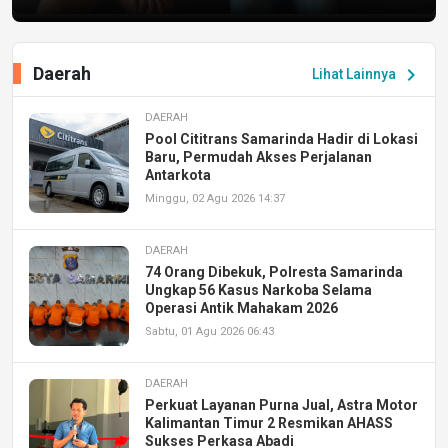
Daerah
chevron_right
Lihat Lainnya
DAERAH
Pool Cititrans Samarinda Hadir di Lokasi
Baru, Permudah Akses Perjalanan
Antarkota
Minggu, 02 Agu 2026 14:37
DAERAH
74 Orang Dibekuk, Polresta Samarinda
Ungkap 56 Kasus Narkoba Selama
Operasi Antik Mahakam 2026
Sabtu, 01 Agu 2026 06:43
DAERAH
Perkuat Layanan Purna Jual, Astra Motor
Kalimantan Timur 2 Resmikan AHASS
Sukses Perkasa Abadi