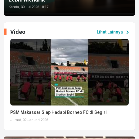
Kamis, 30 Jul 2026 10:17
Video
chevron_right
Lihat Lainnya
PSM Makassar Siap Hadapi Borneo FC di Segiri
Jumat, 02 Januari 2026