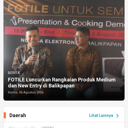
BERITA
FOTILE Luncurkan Rangkaian Produk Medium
dan New Entry di Balikpapan
Kamis, 06 Agustus 2026
Daerah
chevron_right
Lihat Lainnya
DAERAH