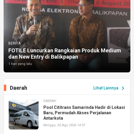
BERITA
FOTILE Luncurkan Rangkaian Produk Medium
dan New Entry di Balikpapan
1 hari yang lalu
Daerah
chevron_right
Lihat Lainnya
DAERAH
Pool Cititrans Samarinda Hadir di Lokasi
Baru, Permudah Akses Perjalanan
Antarkota
Minggu, 02 Agu 2026 14:37