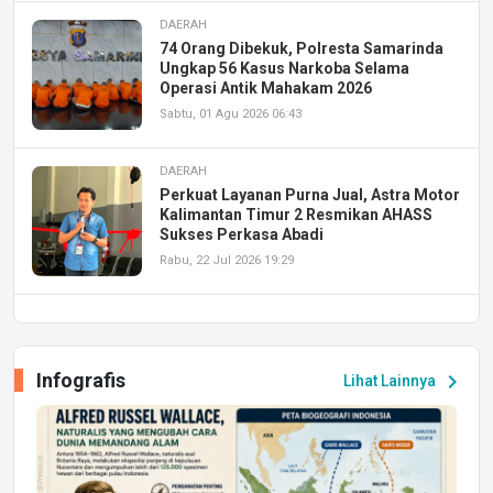
DAERAH
74 Orang Dibekuk, Polresta Samarinda
Ungkap 56 Kasus Narkoba Selama
Operasi Antik Mahakam 2026
Sabtu, 01 Agu 2026 06:43
DAERAH
Perkuat Layanan Purna Jual, Astra Motor
Kalimantan Timur 2 Resmikan AHASS
Sukses Perkasa Abadi
Rabu, 22 Jul 2026 19:29
DAERAH
UPA PERKASA Universitas Mulawarman
Laksanakan Job Fair Batch II, Hadirkan
Infografis
chevron_right
Lihat Lainnya
Peluang Kerja dan Magang
Jumat, 17 Jul 2026 22:30
DAERAH
Astra Motor Kalimantan Timur 2 Dukung