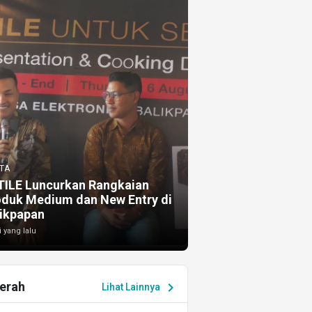
TA
TILE Luncurkan Rangkaian
oduk Medium dan New Entry di
ikpapan
i yang lalu
erah
chevron_right
Lihat Lainnya