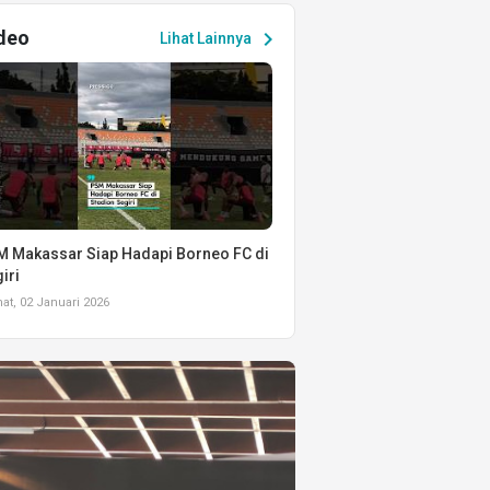
deo
chevron_right
Lihat Lainnya
 Makassar Siap Hadapi Borneo FC di
iri
t, 02 Januari 2026