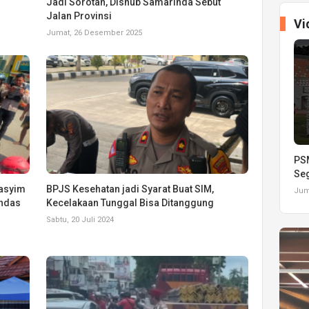
Jadi Sorotan, Dishub Samarinda Sebut
Jalan Provinsi
Vi
Jumat, 26 Desember 2025
PSM
Seg
Hasyim
BPJS Kesehatan jadi Syarat Buat SIM,
Juma
indas
Kecelakaan Tunggal Bisa Ditanggung
Sabtu, 20 Juli 2024