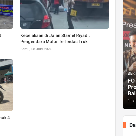
t
Kecelakaan di Jalan Slamet Riyadi,
Pengendara Motor Terlindas Truk
Sabtu, 08 Juni 2024
BERI
FO
Pr
Bal
1 har
mak 4
Da