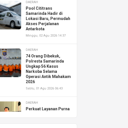
DAERAH
Pool Cititrans
Samarinda Hadir di
Lokasi Baru, Permudah
Akses Perjalanan
Antarkota
Minggu, 02 Agu 2026 14:37
DAERAH
74 Orang Dibekuk,
Polresta Samarinda
Ungkap 56 Kasus
Narkoba Selama
Operasi Antik Mahakam
2026
Sabtu, 01 Agu 2026 06:43
DAERAH
Perkuat Layanan Purna
Jual, Astra Motor
Kalimantan Timur 2
Resmikan AHASS