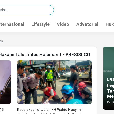
nternasional
Lifestyle
Video
Advetorial
Huk
as
elakaan Lalu Lintas Halaman 1 - PRESISI.CO
LIFE
Ins
Ta
Me
Kamis
 15
Kecelakaan di Jalan KH Wahid Hasyim II