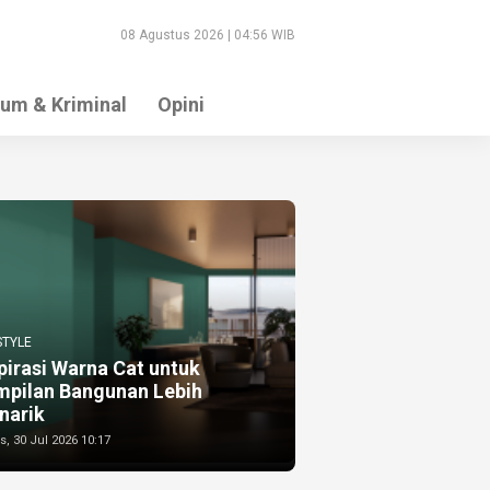
08 Agustus 2026 | 04:56 WIB
um & Kriminal
Opini
STYLE
pirasi Warna Cat untuk
mpilan Bangunan Lebih
narik
, 30 Jul 2026 10:17