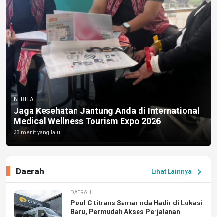
BERITA
Jaga Kesehatan Jantung Anda di International
Medical Wellness Tourism Expo 2026
33 menit yang lalu
Daerah
chevron_right
Lihat Lainnya
DAERAH
Pool Cititrans Samarinda Hadir di Lokasi
Baru, Permudah Akses Perjalanan