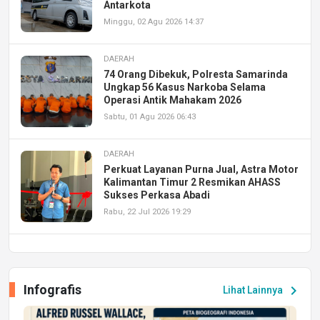
Antarkota
Minggu, 02 Agu 2026 14:37
DAERAH
74 Orang Dibekuk, Polresta Samarinda
Ungkap 56 Kasus Narkoba Selama
Operasi Antik Mahakam 2026
Sabtu, 01 Agu 2026 06:43
DAERAH
Perkuat Layanan Purna Jual, Astra Motor
Kalimantan Timur 2 Resmikan AHASS
Sukses Perkasa Abadi
Rabu, 22 Jul 2026 19:29
DAERAH
UPA PERKASA Universitas Mulawarman
Laksanakan Job Fair Batch II, Hadirkan
Infografis
chevron_right
Lihat Lainnya
Peluang Kerja dan Magang
Jumat, 17 Jul 2026 22:30