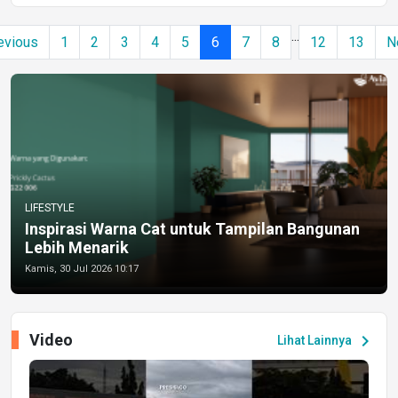
...
evious
1
2
3
4
5
6
7
8
12
13
N
LIFESTYLE
Inspirasi Warna Cat untuk Tampilan Bangunan
Lebih Menarik
Kamis, 30 Jul 2026 10:17
Video
chevron_right
Lihat Lainnya