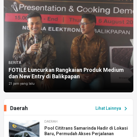
BERITA
FOTILE Luncurkan Rangkaian Produk Medium
dan New Entry di Balikpapan
21 jam yang lalu
Daerah
chevron_right
Lihat Lainnya
DAERAH
Pool Cititrans Samarinda Hadir di Lokasi
Baru, Permudah Akses Perjalanan