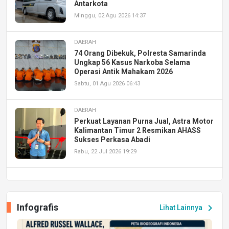
Antarkota
Minggu, 02 Agu 2026 14:37
DAERAH
74 Orang Dibekuk, Polresta Samarinda
Ungkap 56 Kasus Narkoba Selama
Operasi Antik Mahakam 2026
Sabtu, 01 Agu 2026 06:43
DAERAH
Perkuat Layanan Purna Jual, Astra Motor
Kalimantan Timur 2 Resmikan AHASS
Sukses Perkasa Abadi
Rabu, 22 Jul 2026 19:29
DAERAH
UPA PERKASA Universitas Mulawarman
Laksanakan Job Fair Batch II, Hadirkan
Infografis
chevron_right
Lihat Lainnya
Peluang Kerja dan Magang
Jumat, 17 Jul 2026 22:30