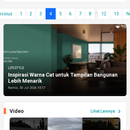
...
evious
1
2
3
4
5
6
7
8
12
13
N
LIFESTYLE
Inspirasi Warna Cat untuk Tampilan Bangunan
Lebih Menarik
Kamis, 30 Jul 2026 10:17
Video
chevron_right
Lihat Lainnya