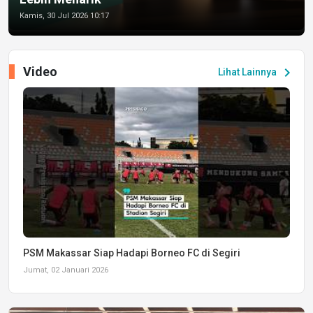
Kamis, 30 Jul 2026 10:17
Video
chevron_right
Lihat Lainnya
PSM Makassar Siap Hadapi Borneo FC di Segiri
Jumat, 02 Januari 2026