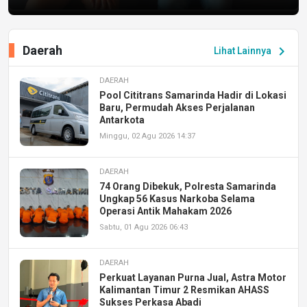
Daerah
chevron_right
Lihat Lainnya
DAERAH
Pool Cititrans Samarinda Hadir di Lokasi
Baru, Permudah Akses Perjalanan
Antarkota
Minggu, 02 Agu 2026 14:37
DAERAH
74 Orang Dibekuk, Polresta Samarinda
Ungkap 56 Kasus Narkoba Selama
Operasi Antik Mahakam 2026
Sabtu, 01 Agu 2026 06:43
DAERAH
Perkuat Layanan Purna Jual, Astra Motor
Kalimantan Timur 2 Resmikan AHASS
Sukses Perkasa Abadi