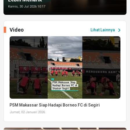
Kamis, 30 Jul 2026 10:17
Video
chevron_right
Lihat Lainnya
PSM Makassar Siap Hadapi Borneo FC di Segiri
Jumat, 02 Januari 2026