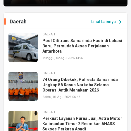
Daerah
chevron_right
Lihat Lainnya
DAERAH
Pool Cititrans Samarinda Hadir di Lokasi
Baru, Permudah Akses Perjalanan
Antarkota
Minggu, 02 Agu 2026 14:37
DAERAH
74 Orang Dibekuk, Polresta Samarinda
Ungkap 56 Kasus Narkoba Selama
Operasi Antik Mahakam 2026
Sabtu, 01 Agu 2026 06:43
DAERAH
Perkuat Layanan Purna Jual, Astra Motor
Kalimantan Timur 2 Resmikan AHASS
Sukses Perkasa Abadi