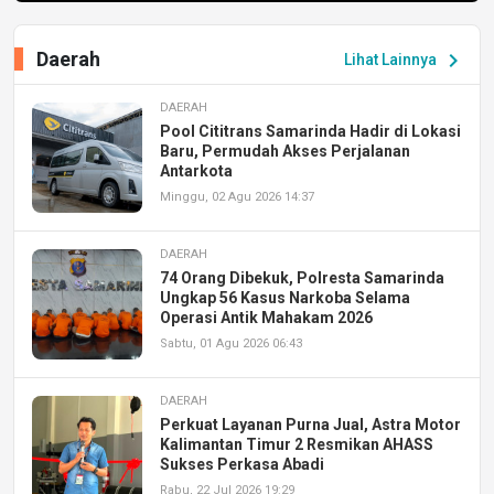
Daerah
chevron_right
Lihat Lainnya
DAERAH
Pool Cititrans Samarinda Hadir di Lokasi
Baru, Permudah Akses Perjalanan
Antarkota
Minggu, 02 Agu 2026 14:37
DAERAH
74 Orang Dibekuk, Polresta Samarinda
Ungkap 56 Kasus Narkoba Selama
Operasi Antik Mahakam 2026
Sabtu, 01 Agu 2026 06:43
DAERAH
Perkuat Layanan Purna Jual, Astra Motor
Kalimantan Timur 2 Resmikan AHASS
Sukses Perkasa Abadi
Rabu, 22 Jul 2026 19:29