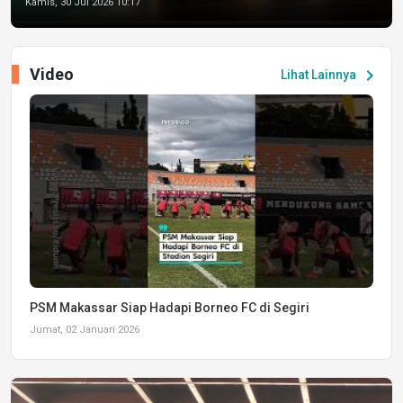
Kamis, 30 Jul 2026 10:17
Video
chevron_right
Lihat Lainnya
PSM Makassar Siap Hadapi Borneo FC di Segiri
Jumat, 02 Januari 2026