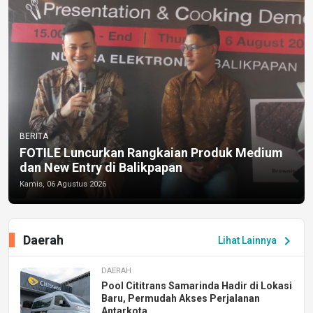
BERITA
FOTILE Luncurkan Rangkaian Produk Medium
dan New Entry di Balikpapan
Kamis, 06 Agustus 2026
Daerah
chevron_right
Lihat Lainnya
DAERAH
Pool Cititrans Samarinda Hadir di Lokasi
Baru, Permudah Akses Perjalanan
Antarkota