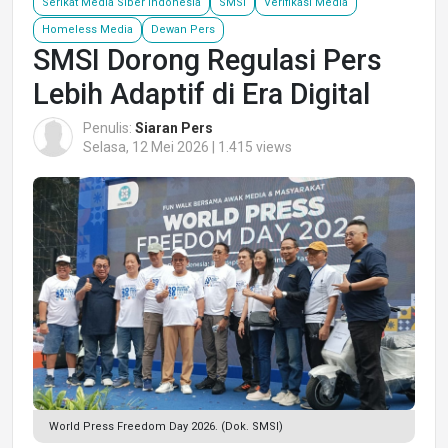
Serikat Media Siber Indonesia
SMSI
Verifikasi Media
Homeless Media
Dewan Pers
SMSI Dorong Regulasi Pers
Lebih Adaptif di Era Digital
Penulis:
Siaran Pers
Selasa, 12 Mei 2026 | 1.415 views
World Press Freedom Day 2026. (Dok. SMSI)