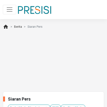
home
Berita
Siaran Pers
Siaran Pers