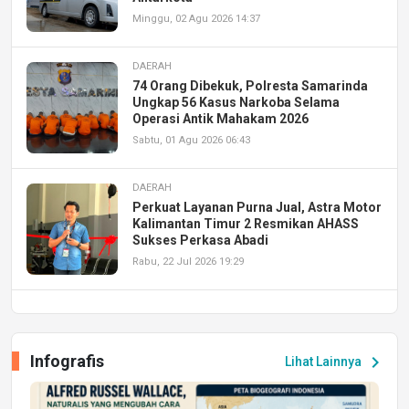
Minggu, 02 Agu 2026 14:37
DAERAH
74 Orang Dibekuk, Polresta Samarinda
Ungkap 56 Kasus Narkoba Selama
Operasi Antik Mahakam 2026
Sabtu, 01 Agu 2026 06:43
DAERAH
Perkuat Layanan Purna Jual, Astra Motor
Kalimantan Timur 2 Resmikan AHASS
Sukses Perkasa Abadi
Rabu, 22 Jul 2026 19:29
DAERAH
UPA PERKASA Universitas Mulawarman
Laksanakan Job Fair Batch II, Hadirkan
Infografis
chevron_right
Lihat Lainnya
Peluang Kerja dan Magang
Jumat, 17 Jul 2026 22:30