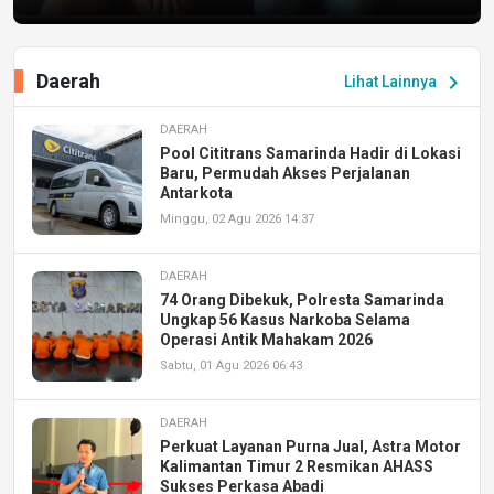
Daerah
chevron_right
Lihat Lainnya
DAERAH
Pool Cititrans Samarinda Hadir di Lokasi
Baru, Permudah Akses Perjalanan
Antarkota
Minggu, 02 Agu 2026 14:37
DAERAH
74 Orang Dibekuk, Polresta Samarinda
Ungkap 56 Kasus Narkoba Selama
Operasi Antik Mahakam 2026
Sabtu, 01 Agu 2026 06:43
DAERAH
Perkuat Layanan Purna Jual, Astra Motor
Kalimantan Timur 2 Resmikan AHASS
Sukses Perkasa Abadi