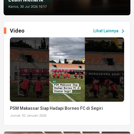
Kamis, 30 Jul 2026 10:17
Video
chevron_right
Lihat Lainnya
PSM Makassar Siap Hadapi Borneo FC di Segiri
Jumat, 02 Januari 2026