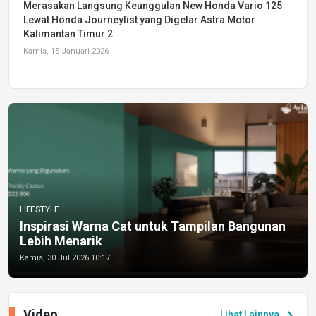
Merasakan Langsung Keunggulan New Honda Vario 125
Lewat Honda Journeylist yang Digelar Astra Motor
Kalimantan Timur 2
Kamis, 15 Januari 2026
LIFESTYLE
Inspirasi Warna Cat untuk Tampilan Bangunan
Lebih Menarik
Kamis, 30 Jul 2026 10:17
Video
chevron_right
Lihat Lainnya