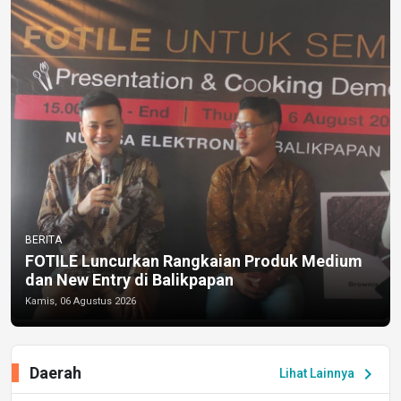
BERITA
FOTILE Luncurkan Rangkaian Produk Medium
dan New Entry di Balikpapan
Kamis, 06 Agustus 2026
Daerah
chevron_right
Lihat Lainnya