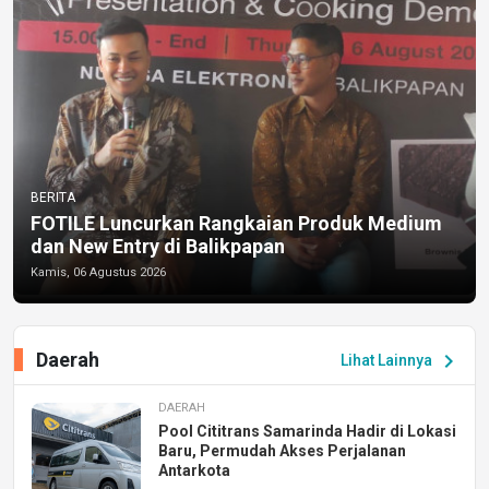
BERITA
FOTILE Luncurkan Rangkaian Produk Medium
dan New Entry di Balikpapan
Kamis, 06 Agustus 2026
Daerah
chevron_right
Lihat Lainnya
DAERAH
Pool Cititrans Samarinda Hadir di Lokasi
Baru, Permudah Akses Perjalanan
Antarkota