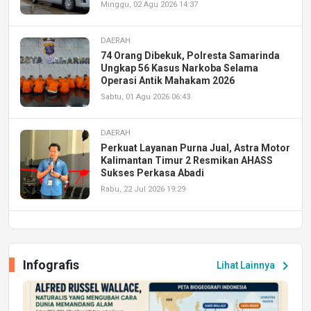
Minggu, 02 Agu 2026 14:37
DAERAH
74 Orang Dibekuk, Polresta Samarinda
Ungkap 56 Kasus Narkoba Selama
Operasi Antik Mahakam 2026
Sabtu, 01 Agu 2026 06:43
DAERAH
Perkuat Layanan Purna Jual, Astra Motor
Kalimantan Timur 2 Resmikan AHASS
Sukses Perkasa Abadi
Rabu, 22 Jul 2026 19:29
DAERAH
UPA PERKASA Universitas Mulawarman
Laksanakan Job Fair Batch II, Hadirkan
Infografis
chevron_right
Lihat Lainnya
Peluang Kerja dan Magang
Jumat, 17 Jul 2026 22:30