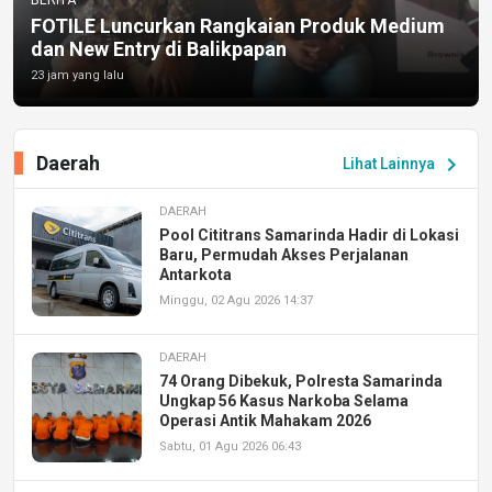
FOTILE Luncurkan Rangkaian Produk Medium
dan New Entry di Balikpapan
23 jam yang lalu
Daerah
chevron_right
Lihat Lainnya
DAERAH
Pool Cititrans Samarinda Hadir di Lokasi
Baru, Permudah Akses Perjalanan
Antarkota
Minggu, 02 Agu 2026 14:37
DAERAH
74 Orang Dibekuk, Polresta Samarinda
Ungkap 56 Kasus Narkoba Selama
Operasi Antik Mahakam 2026
Sabtu, 01 Agu 2026 06:43