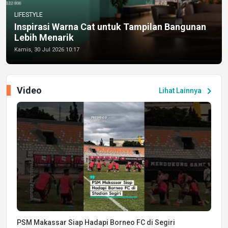
LIFESTYLE
Inspirasi Warna Cat untuk Tampilan Bangunan
Lebih Menarik
Kamis, 30 Jul 2026 10:17
Video
chevron_right
Lihat Lainnya
PSM Makassar Siap Hadapi Borneo FC di Segiri