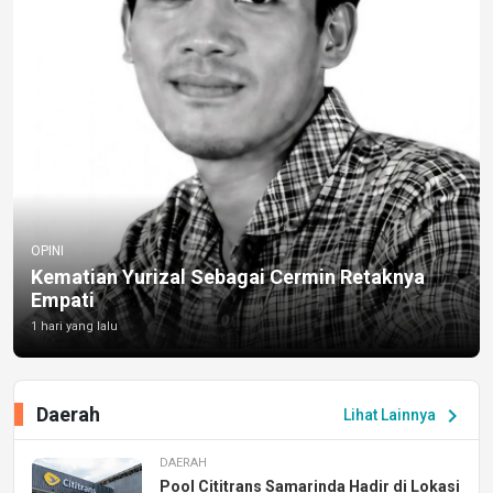
OPINI
Kematian Yurizal Sebagai Cermin Retaknya
Empati
1 hari yang lalu
Daerah
chevron_right
Lihat Lainnya
DAERAH
Pool Cititrans Samarinda Hadir di Lokasi