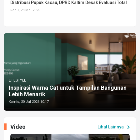
Distribusi Pupuk Kacau, DPRD Kaltim Desak Evaluasi Total
Rabu, 28 Mei 2025
LIFESTYLE
Inspirasi Warna Cat untuk Tampilan Bangunan
Lebih Menarik
Kamis, 30 Jul 2026 10:17
Video
chevron_right
Lihat Lainnya