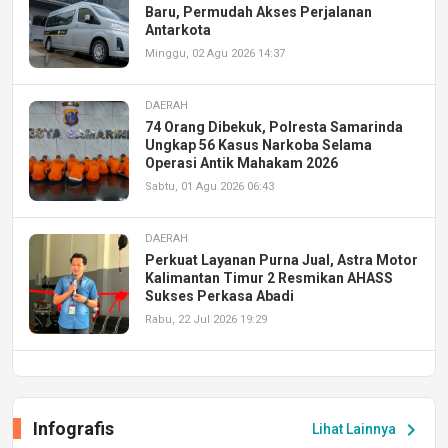
Baru, Permudah Akses Perjalanan
Antarkota
Minggu, 02 Agu 2026 14:37
DAERAH
74 Orang Dibekuk, Polresta Samarinda
Ungkap 56 Kasus Narkoba Selama
Operasi Antik Mahakam 2026
Sabtu, 01 Agu 2026 06:43
DAERAH
Perkuat Layanan Purna Jual, Astra Motor
Kalimantan Timur 2 Resmikan AHASS
Sukses Perkasa Abadi
Rabu, 22 Jul 2026 19:29
DAERAH
UPA PERKASA Universitas Mulawarman
Laksanakan Job Fair Batch II, Hadirkan
Infografis
chevron_right
Lihat Lainnya
Peluang Kerja dan Magang