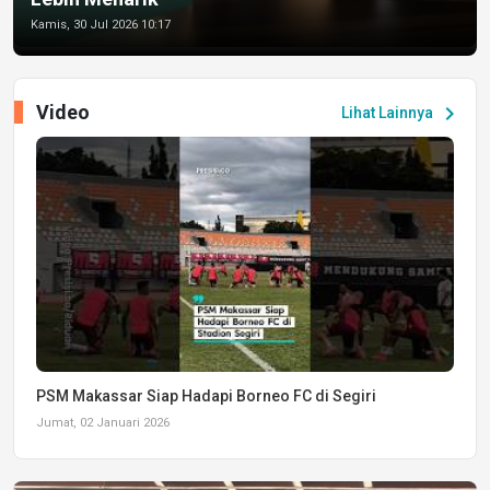
Kamis, 30 Jul 2026 10:17
Video
chevron_right
Lihat Lainnya
PSM Makassar Siap Hadapi Borneo FC di Segiri
Jumat, 02 Januari 2026