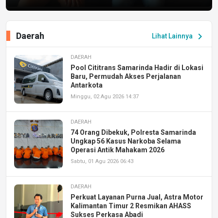
Daerah
chevron_right
Lihat Lainnya
DAERAH
Pool Cititrans Samarinda Hadir di Lokasi
Baru, Permudah Akses Perjalanan
Antarkota
Minggu, 02 Agu 2026 14:37
DAERAH
74 Orang Dibekuk, Polresta Samarinda
Ungkap 56 Kasus Narkoba Selama
Operasi Antik Mahakam 2026
Sabtu, 01 Agu 2026 06:43
DAERAH
Perkuat Layanan Purna Jual, Astra Motor
Kalimantan Timur 2 Resmikan AHASS
Sukses Perkasa Abadi