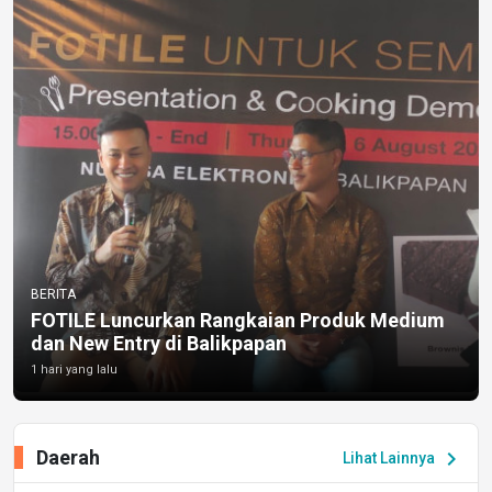
BERITA
FOTILE Luncurkan Rangkaian Produk Medium
dan New Entry di Balikpapan
1 hari yang lalu
Daerah
chevron_right
Lihat Lainnya