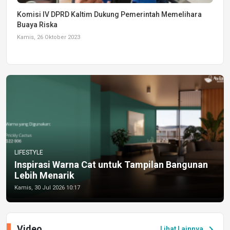
Komisi IV DPRD Kaltim Dukung Pemerintah Memelihara
Buaya Riska
Kamis, 26 Oktober 2023
LIFESTYLE
Inspirasi Warna Cat untuk Tampilan Bangunan
Lebih Menarik
Kamis, 30 Jul 2026 10:17
Video
chevron_right
Lihat Lainnya