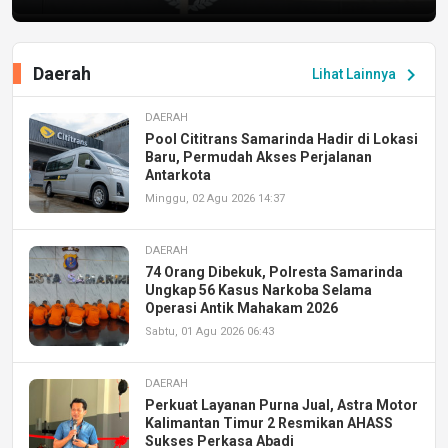
Daerah
chevron_right
Lihat Lainnya
DAERAH
Pool Cititrans Samarinda Hadir di Lokasi
Baru, Permudah Akses Perjalanan
Antarkota
Minggu, 02 Agu 2026 14:37
DAERAH
74 Orang Dibekuk, Polresta Samarinda
Ungkap 56 Kasus Narkoba Selama
Operasi Antik Mahakam 2026
Sabtu, 01 Agu 2026 06:43
DAERAH
Perkuat Layanan Purna Jual, Astra Motor
Kalimantan Timur 2 Resmikan AHASS
Sukses Perkasa Abadi