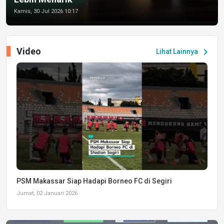
Kamis, 30 Jul 2026 10:17
Video
chevron_right
Lihat Lainnya
PSM Makassar Siap Hadapi Borneo FC di Segiri
Jumat, 02 Januari 2026