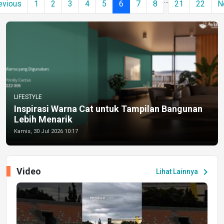
...
evious
1
2
3
4
5
6
7
8
21
22
N
LIFESTYLE
Inspirasi Warna Cat untuk Tampilan Bangunan
Lebih Menarik
Kamis, 30 Jul 2026 10:17
Video
chevron_right
Lihat Lainnya