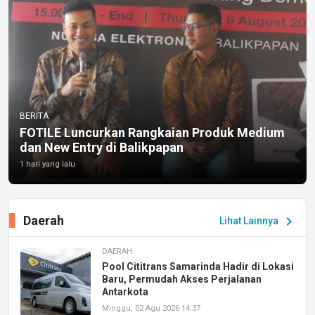
BERITA
FOTILE Luncurkan Rangkaian Produk Medium
dan New Entry di Balikpapan
1 hari yang lalu
Daerah
chevron_right
Lihat Lainnya
DAERAH
Pool Cititrans Samarinda Hadir di Lokasi
Baru, Permudah Akses Perjalanan
Antarkota
Minggu, 02 Agu 2026 14:37