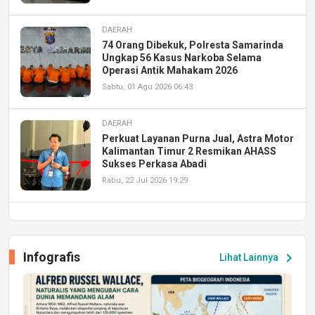
DAERAH
74 Orang Dibekuk, Polresta Samarinda
Ungkap 56 Kasus Narkoba Selama
Operasi Antik Mahakam 2026
Sabtu, 01 Agu 2026 06:43
DAERAH
Perkuat Layanan Purna Jual, Astra Motor
Kalimantan Timur 2 Resmikan AHASS
Sukses Perkasa Abadi
Rabu, 22 Jul 2026 19:29
DAERAH
UPA PERKASA Universitas Mulawarman
Laksanakan Job Fair Batch II, Hadirkan
Infografis
chevron_right
Lihat Lainnya
Peluang Kerja dan Magang
Jumat, 17 Jul 2026 22:30
DAERAH