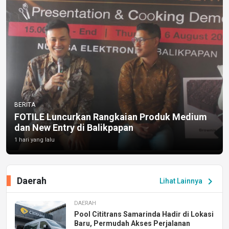
BERITA
FOTILE Luncurkan Rangkaian Produk Medium
dan New Entry di Balikpapan
1 hari yang lalu
Daerah
chevron_right
Lihat Lainnya
DAERAH
Pool Cititrans Samarinda Hadir di Lokasi
Baru, Permudah Akses Perjalanan