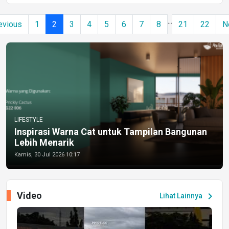
...
evious
1
2
3
4
5
6
7
8
21
22
N
LIFESTYLE
Inspirasi Warna Cat untuk Tampilan Bangunan
Lebih Menarik
Kamis, 30 Jul 2026 10:17
Video
chevron_right
Lihat Lainnya