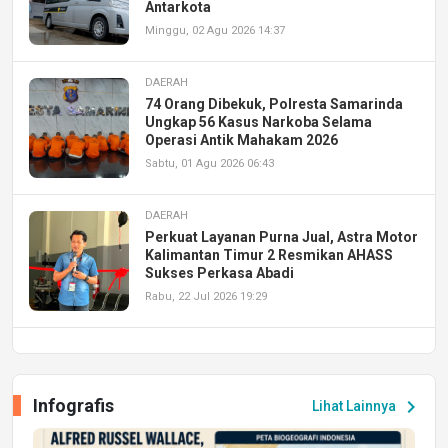
Antarkota
Minggu, 02 Agu 2026 14:37
DAERAH
74 Orang Dibekuk, Polresta Samarinda
Ungkap 56 Kasus Narkoba Selama
Operasi Antik Mahakam 2026
Sabtu, 01 Agu 2026 06:43
DAERAH
Perkuat Layanan Purna Jual, Astra Motor
Kalimantan Timur 2 Resmikan AHASS
Sukses Perkasa Abadi
Rabu, 22 Jul 2026 19:29
DAERAH
UPA PERKASA Universitas Mulawarman
Laksanakan Job Fair Batch II, Hadirkan
Infografis
chevron_right
Lihat Lainnya
Peluang Kerja dan Magang
Jumat, 17 Jul 2026 22:30