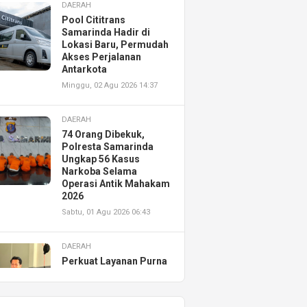
DAERAH
Pool Cititrans
Samarinda Hadir di
Lokasi Baru, Permudah
Akses Perjalanan
Antarkota
Minggu, 02 Agu 2026 14:37
DAERAH
74 Orang Dibekuk,
Polresta Samarinda
Ungkap 56 Kasus
Narkoba Selama
Operasi Antik Mahakam
2026
Sabtu, 01 Agu 2026 06:43
DAERAH
Perkuat Layanan Purna
Jual, Astra Motor
Kalimantan Timur 2
Resmikan AHASS