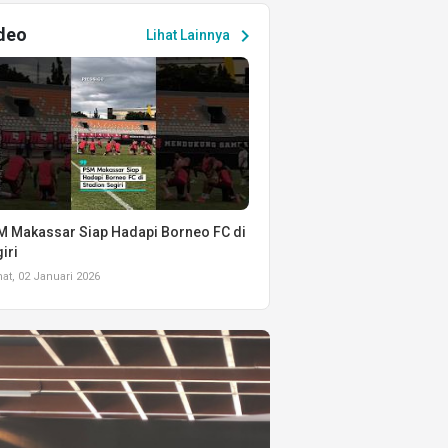
deo
chevron_right
Lihat Lainnya
 Makassar Siap Hadapi Borneo FC di
iri
t, 02 Januari 2026