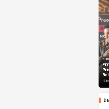
BERI
FO
Pr
Bal
13 ja
Da