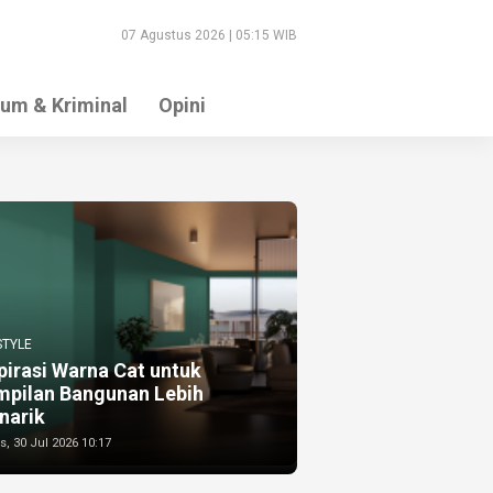
07 Agustus 2026 | 05:15 WIB
um & Kriminal
Opini
STYLE
pirasi Warna Cat untuk
mpilan Bangunan Lebih
narik
, 30 Jul 2026 10:17