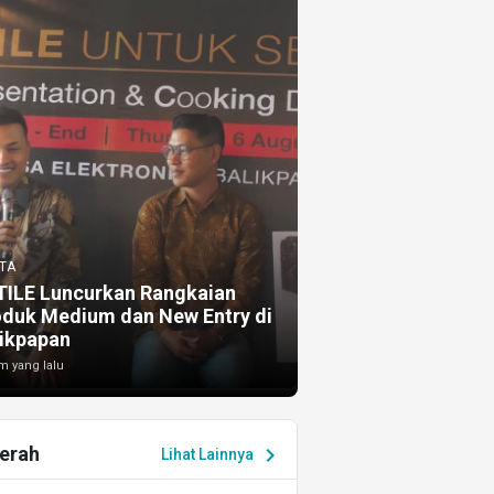
TA
TILE Luncurkan Rangkaian
oduk Medium dan New Entry di
ikpapan
m yang lalu
erah
chevron_right
Lihat Lainnya