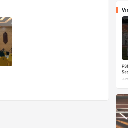
Vi
PSM
Seg
Juma