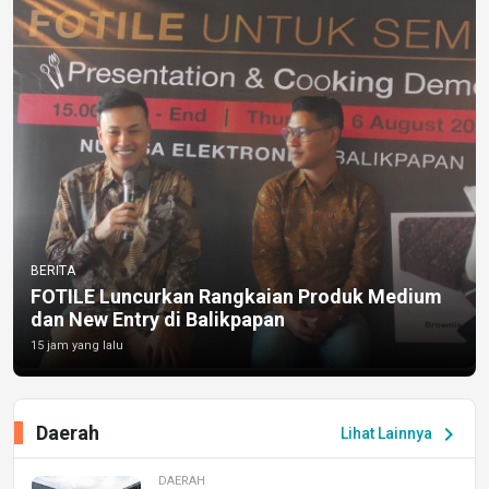
BERITA
FOTILE Luncurkan Rangkaian Produk Medium
dan New Entry di Balikpapan
15 jam yang lalu
Daerah
chevron_right
Lihat Lainnya
DAERAH