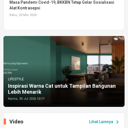
Masa Pandemi Covid-19, BKKBN Tetap Gelar Sosialisasi
Alat Kontrasepsi
Rabu, 20 Mei 2020
LIFESTYLE
Inspirasi Warna Cat untuk Tampilan Bangunan
Lebih Menarik
Kamis, 30 Jul 2026 10:17
Video
chevron_right
Lihat Lainnya